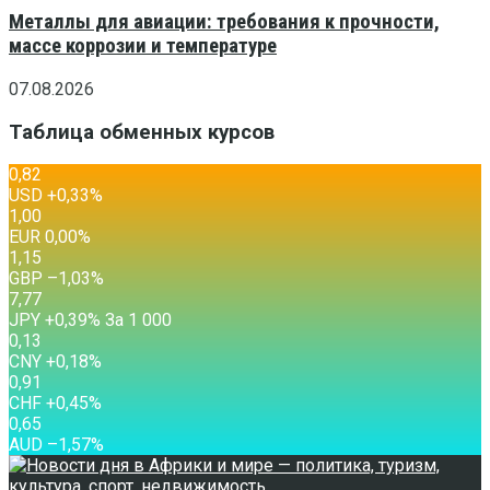
Металлы для авиации: требования к прочности,
массе коррозии и температуре
07.08.2026
Таблица обменных курсов
0,82
USD
+0,33
%
1,00
EUR
0,00
%
1,15
GBP
–1,03
%
7,77
JPY
+0,39
%
За 1 000
0,13
CNY
+0,18
%
0,91
CHF
+0,45
%
0,65
AUD
–1,57
%