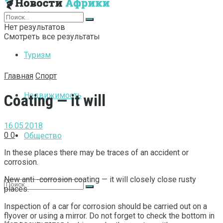
Интернет
Нет результатов
Смотреть все результаты
Туризм
Главная
Спорт
Недвижимость
Coating — it will
16.05.2018
0
0
Общество
In these places there may be traces of an accident or
corrosion.
New anti -corrosion coating — it will closely close rusty
places.
Inspection of a car for corrosion should be carried out on a
flyover or using a mirror. Do not forget to check the bottom in