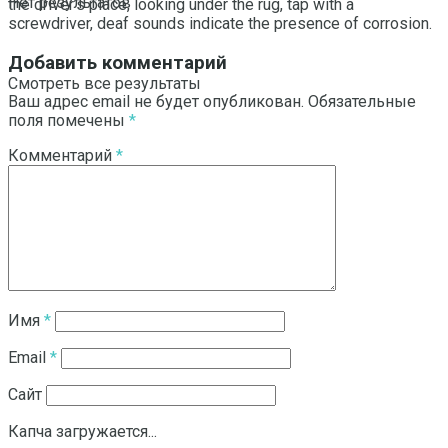
Нет результатов
the driver’s place, looking under the rug, tap with a
screwdriver, deaf sounds indicate the presence of corrosion.
Добавить комментарий
Смотреть все результаты
Ваш адрес email не будет опубликован.
Обязательные
поля помечены
*
Комментарий
*
Имя
*
Email
*
Сайт
Капча загружается...