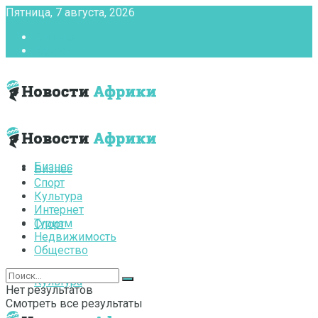
Пятница, 7 августа, 2026
Главная
Контакты
Бизнес
Бизнес
Спорт
Культура
Интернет
Туризм
Спорт
Недвижимость
Общество
Культура
Нет результатов
Смотреть все результаты