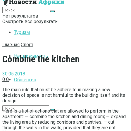
Интернет
Нет результатов
Смотреть все результаты
Туризм
Главная
Спорт
Недвижимость
Combine the kitchen
30.05.2018
0
0
Общество
The main rule that must be adhere to in making a new
decision of space is not harmful to the building itself and its
design.
Here is a list of actions that are allowed to perform in the
apartment: — combine the kitchen and dining room; — expand
the living area by reducing corridors and pantries; — cut
through the walls in the walls, provided that they are not