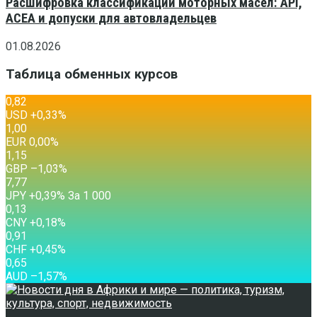
Расшифровка классификаций моторных масел: API,
ACEA и допуски для автовладельцев
01.08.2026
Таблица обменных курсов
0,82
USD
+0,33
%
1,00
EUR
0,00
%
1,15
GBP
–1,03
%
7,77
JPY
+0,39
%
За 1 000
0,13
CNY
+0,18
%
0,91
CHF
+0,45
%
0,65
AUD
–1,57
%