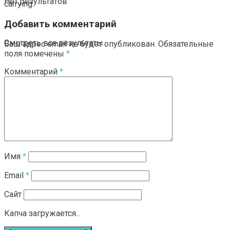
Нет результатов
carrying.
Добавить комментарий
Смотреть все результаты
Ваш адрес email не будет опубликован.
Обязательные
поля помечены
*
Комментарий
*
Имя
*
Email
*
Сайт
Капча загружается...