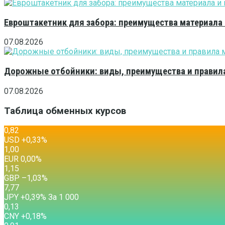
Евроштакетник для забора: преимущества материала
07.08.2026
Дорожные отбойники: виды, преимущества и правила
07.08.2026
Таблица обменных курсов
0,82
USD
+0,33
%
1,00
EUR
0,00
%
1,15
GBP
–1,03
%
7,77
JPY
+0,39
%
За 1 000
0,13
CNY
+0,18
%