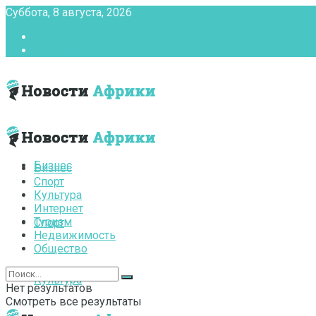
Суббота, 8 августа, 2026
Главная
Контакты
Бизнес
Бизнес
Спорт
Культура
Интернет
Туризм
Спорт
Недвижимость
Общество
Культура
Нет результатов
Смотреть все результаты