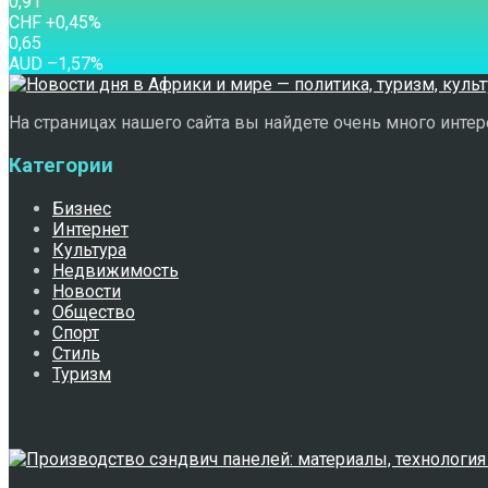
0,91
CHF
+0,45
%
0,65
AUD
–1,57
%
На страницах нашего сайта вы найдете очень много интере
Категории
Бизнес
Интернет
Культура
Недвижимость
Новости
Общество
Спорт
Стиль
Туризм
Свежее