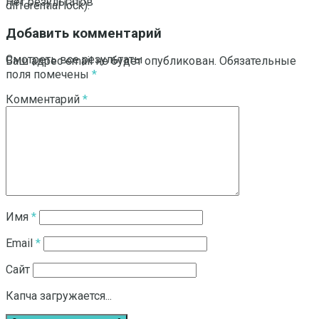
Нет результатов
differential lock).
Добавить комментарий
Смотреть все результаты
Ваш адрес email не будет опубликован.
Обязательные
поля помечены
*
Комментарий
*
Имя
*
Email
*
Сайт
Капча загружается...