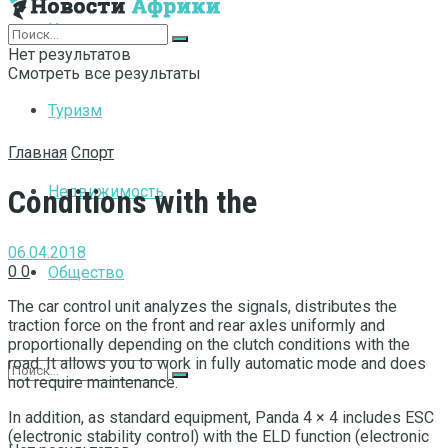
Интернет
Нет результатов
Смотреть все результаты
Туризм
Главная
Спорт
Недвижимость
Conditions with the
06.04.2018
0
0
Общество
The car control unit analyzes the signals, distributes the
traction force on the front and rear axles uniformly and
proportionally depending on the clutch conditions with the
road.
It allows you to work in fully automatic mode and does
not require maintenance.
In addition, as standard equipment, Panda 4 × 4 includes ESC
(electronic stability control) with the ELD function (electronic