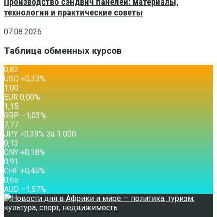
Производство сэндвич панелей: материалы,
технология и практические советы
07.08.2026
Таблица обменных курсов
0,82
USD
+0,33
%
1,00
EUR
0,00
%
1,15
GBP
–1,03
%
7,77
JPY
+0,39
%
За 1 000
0,13
CNY
+0,18
%
0,91
CHF
+0,45
%
0,65
AUD
–1,57
%