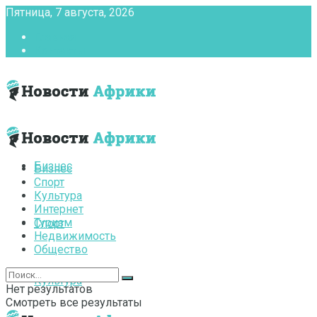
Пятница, 7 августа, 2026
Главная
Контакты
Бизнес
Бизнес
Спорт
Культура
Интернет
Туризм
Спорт
Недвижимость
Общество
Культура
Нет результатов
Смотреть все результаты