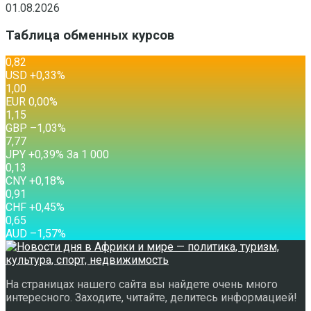
01.08.2026
Таблица обменных курсов
0,82
USD
+0,33
%
1,00
EUR
0,00
%
1,15
GBP
–1,03
%
7,77
JPY
+0,39
%
За 1 000
0,13
CNY
+0,18
%
0,91
CHF
+0,45
%
0,65
AUD
–1,57
%
На страницах нашего сайта вы найдете очень много
интересного. Заходите, читайте, делитесь информацией!