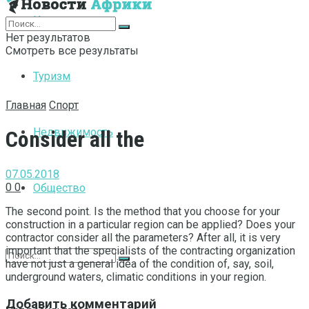
Интернет
Нет результатов
Смотреть все результаты
Туризм
Главная
Спорт
Недвижимость
Consider all the
07.05.2018
0
0
Общество
The second point. Is the method that you choose for your
construction in a particular region can be applied?
Does your
contractor consider all the parameters? After all, it is very
important that the specialists of the contracting organization
have not just a general idea of ​​the condition of, say, soil,
underground waters, climatic conditions in your region.
Добавить комментарий