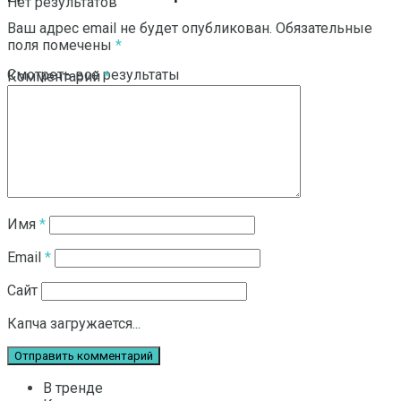
Нет результатов
Ваш адрес email не будет опубликован.
Обязательные
поля помечены
*
Смотреть все результаты
Комментарий
*
Имя
*
Email
*
Сайт
Капча загружается...
В тренде