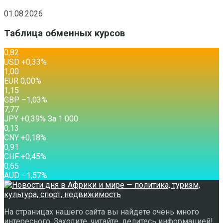
01.08.2026
Таблица обменных курсов
0,82
USD
+0,33
%
1,00
EUR
0,00
%
1,15
GBP
–1,03
%
7,77
JPY
+0,39
%
За 1 000
0,13
CNY
+0,18
%
0,91
CHF
+0,45
%
0,65
AUD
–1,57
%
На страницах нашего сайта вы найдете очень много
интересного. Заходите, читайте, делитесь информацией!