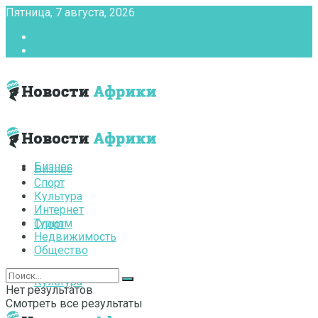
Пятница, 7 августа, 2026
Главная
Контакты
Бизнес
Бизнес
Спорт
Культура
Интернет
Туризм
Спорт
Недвижимость
Общество
Культура
Нет результатов
Смотреть все результаты