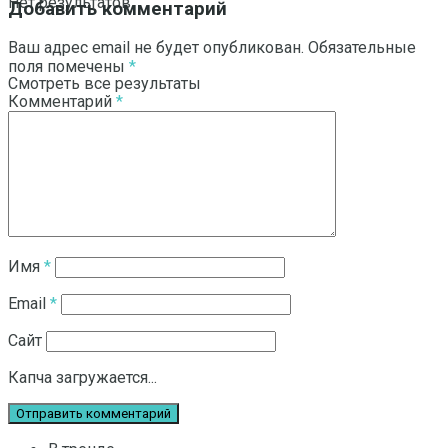
Нет результатов
Добавить комментарий
Ваш адрес email не будет опубликован.
Обязательные
поля помечены
*
Смотреть все результаты
Комментарий
*
Имя
*
Email
*
Сайт
Капча загружается...