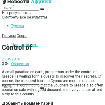
Интернет
Нет результатов
Смотреть все результаты
Туризм
Главная
Спорт
Недвижимость
Control of
21.05.2018
0
0
Общество
A small paradise on earth, prosperous under the control of
Greece, is waiting for his guests to discover their secrets.
Of
course, the cheapest tours to Cyprus are more in demand
today, it is worth noting that the vouchers to Greece also often
appear on sale with a good discount, and everyone can afford
a trip to this country.
Добавить комментарий