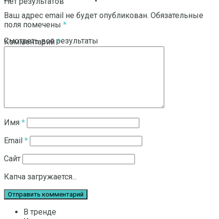
Нет результатов
Ваш адрес email не будет опубликован.
Обязательные
поля помечены
*
Смотреть все результаты
Комментарий
*
Имя
*
Email
*
Сайт
Капча загружается...
В тренде