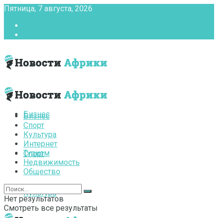
Пятница, 7 августа, 2026
Главная
Контакты
Бизнес
Бизнес
Спорт
Культура
Интернет
Туризм
Спорт
Недвижимость
Общество
Культура
Нет результатов
Смотреть все результаты