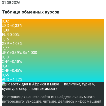
01.08.2026
Таблица обменных курсов
0,82
USD
+0,33
%
1,00
EUR
0,00
%
1,15
GBP
–1,03
%
7,77
JPY
+0,39
%
За 1 000
0,13
CNY
+0,18
%
0,91
CHF
+0,45
%
0,65
AUD
–1,57
%
На страницах нашего сайта вы найдете очень много
интересного. Заходите, читайте, делитесь информацией!