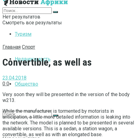
Интернет
Нет результатов
Смотреть все результаты
Туризм
Главная
Спорт
Недвижимость
Convertible, as well as
23.04.2018
0
0
Общество
Very soon they will be presented in the version of the body
w213.
While the manufacturer is tormented by motorists in
anticipation, a little more detailed information is leaking into
the network. The model is planned to be presented in several
available versions. This is a sedan, a station wagon, a
convertible, as well as with an elongated base.