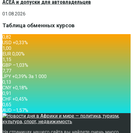
ACEA и допуски для автовладельцев
01.08.2026
Таблица обменных курсов
0,82
USD
+0,33
%
1,00
EUR
0,00
%
1,15
GBP
–1,03
%
7,77
JPY
+0,39
%
За 1 000
0,13
CNY
+0,18
%
0,91
CHF
+0,45
%
0,65
AUD
–1,57
%
На страницах нашего сайта вы найдете очень много