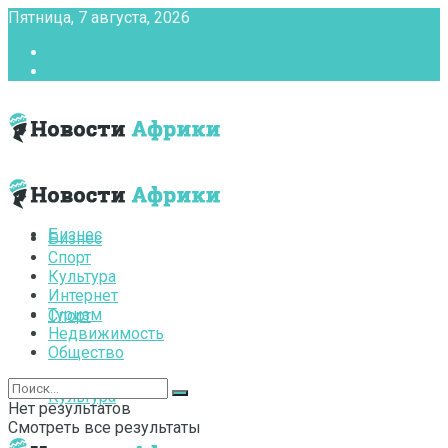
Пятница, 7 августа, 2026
Главная
Контакты
Бизнес
Бизнес
Спорт
Культура
Интернет
Туризм
Спорт
Недвижимость
Общество
Культура
Нет результатов
Смотреть все результаты