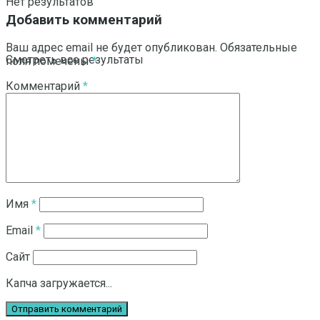
Нет результатов
Добавить комментарий
Ваш адрес email не будет опубликован.
Обязательные
Смотреть все результаты
поля помечены
*
Комментарий
*
Имя
*
Email
*
Сайт
Капча загружается...