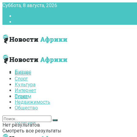
Суббота, 8 августа, 2026
Главная
Контакты
Бизнес
Бизнес
Спорт
Культура
Интернет
Туризм
Спорт
Недвижимость
Общество
Культура
Нет результатов
Смотреть все результаты