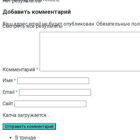
Нет результатов
Добавить комментарий
Ваш адрес email не будет опубликован.
Обязательные по
Смотреть все результаты
Комментарий
*
Имя
*
Email
*
Сайт
Капча загружается...
В тренде