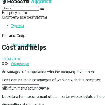
Интернет
Нет результатов
Смотреть все результаты
Туризм
Главная
Спорт
Недвижимость
Cost and helps
10.04.2018
0
0
Общество
Advantages of cooperation with the company investment
Consider the main advantages of working with this company:
minimum manufacturing time;
Departure for measurement of the master who calculates the co
dismantling of old fences;