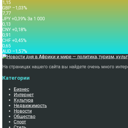
1,15
GBP
–1,03
%
7,77
JPY
+0,39
%
За 1 000
0,13
CNY
+0,18
%
0,91
CHF
+0,45
%
0,65
AUD
–1,57
%
На страницах нашего сайта вы найдете очень много интере
Категории
Бизнес
Интернет
Культура
Недвижимость
Новости
Общество
Спорт
Стиль