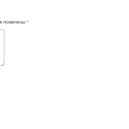
ля помечены
*