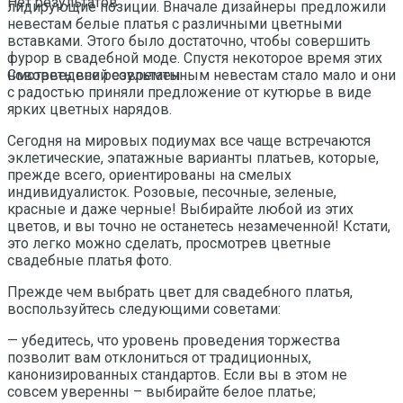
Нет результатов
лидирующие позиции. Вначале дизайнеры предложили
невестам белые платья с различными цветными
вставками. Этого было достаточно, чтобы совершить
фурор в свадебной моде. Спустя некоторое время этих
нововведений современным невестам стало мало и они
Смотреть все результаты
с радостью приняли предложение от кутюрье в виде
ярких цветных нарядов.
Сегодня на мировых подиумах все чаще встречаются
эклетические, эпатажные варианты платьев, которые,
прежде всего, ориентированы на смелых
индивидуалисток. Розовые, песочные, зеленые,
красные и даже черные! Выбирайте любой из этих
цветов, и вы точно не останетесь незамеченной! Кстати,
это легко можно сделать, просмотрев цветные
свадебные платья фото.
Прежде чем выбрать цвет для свадебного платья,
воспользуйтесь следующими советами:
— убедитесь, что уровень проведения торжества
позволит вам отклониться от традиционных,
канонизированных стандартов. Если вы в этом не
совсем уверенны – выбирайте белое платье;