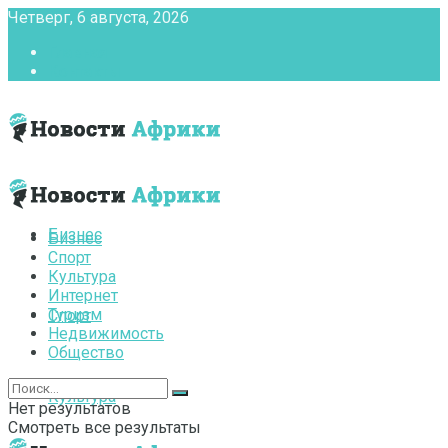
Четверг, 6 августа, 2026
Главная
Контакты
Бизнес
Бизнес
Спорт
Культура
Интернет
Туризм
Спорт
Недвижимость
Общество
Культура
Нет результатов
Смотреть все результаты