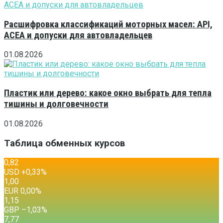
Расшифровка классификаций моторных масел: API,
ACEA и допуски для автовладельцев
01.08.2026
Пластик или дерево: какое окно выбрать для тепла
тишины и долговечности
01.08.2026
Таблица обменных курсов
0,82
USD
+0,33
%
1,00
EUR
0,00
%
1,15
GBP
–1,03
%
7,77