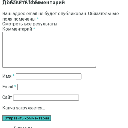
Нет результатов
Добавить комментарий
Ваш адрес email не будет опубликован.
Обязательные
поля помечены
*
Смотреть все результаты
Комментарий
*
Имя
*
Email
*
Сайт
Капча загружается...