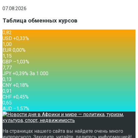
07.08.2026
Таблица обменных курсов
0,82
USD
+0,33
%
1,00
EUR
0,00
%
1,15
GBP
–1,03
%
7,77
JPY
+0,39
%
За 1 000
0,13
CNY
+0,18
%
0,91
CHF
+0,45
%
0,65
AUD
–1,57
%
На страницах нашего сайта вы найдете очень много
интересного. Заходите, читайте, делитесь информацией!