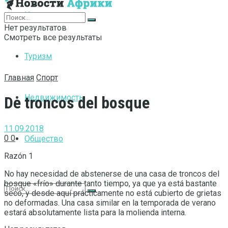
Интернет
Нет результатов
Смотреть все результаты
Туризм
Главная
Спорт
Недвижимость
De troncos del bosque
11.09.2018
0
0
Общество
Razón 1
No hay necesidad de abstenerse de una casa de troncos del
bosque «frío» durante tanto tiempo, ya que ya está bastante
seco, y desde aquí prácticamente no está cubierto de grietas
no deformadas.
Una casa similar en la temporada de verano
estará absolutamente lista para la molienda interna.