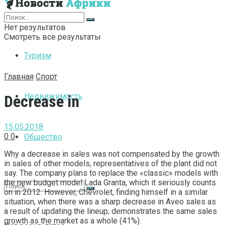
Интернет
Нет результатов
Смотреть все результаты
Туризм
Главная
Спорт
Недвижимость
Decrease in
15.05.2018
0
0
Общество
Why a decrease in sales was not compensated by the growth
in sales of other models, representatives of the plant did not
say.
The company plans to replace the «classic» models with
the new budget model Lada Granta, which it seriously counts
on in 2012. However, Chevrolet, finding himself in a similar
situation, when there was a sharp decrease in Aveo sales as
a result of updating the lineup, demonstrates the same sales
growth as the market as a whole (41%).