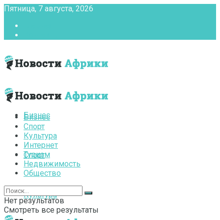
Пятница, 7 августа, 2026
Главная
Контакты
Бизнес
Бизнес
Спорт
Культура
Интернет
Туризм
Спорт
Недвижимость
Общество
Культура
Нет результатов
Смотреть все результаты