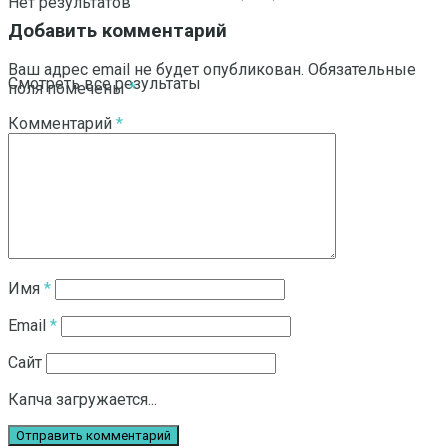
Нет результатов
Добавить комментарий
Ваш адрес email не будет опубликован.
Обязательные
Смотреть все результаты
поля помечены
*
Комментарий
*
Имя
*
Email
*
Сайт
Капча загружается...