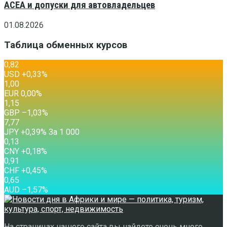
ACEA и допуски для автовладельцев
01.08.2026
Таблица обменных курсов
0,82
USD
+0,33
%
1,00
EUR
0,00
%
1,15
GBP
–1,03
%
7,77
JPY
+0,39
%
За 1 000
0,13
CNY
+0,18
%
0,91
CHF
+0,45
%
0,65
AUD
–1,57
%
На страницах нашего сайта вы найдете очень много