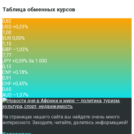
Таблица обменных курсов
0,82
USD
+0,33
%
1,00
EUR
0,00
%
1,15
GBP
–1,03
%
7,77
JPY
+0,39
%
За 1 000
0,13
CNY
+0,18
%
0,91
CHF
+0,45
%
0,65
AUD
–1,57
%
На страницах нашего сайта вы найдете очень много
интересного. Заходите, читайте, делитесь информацией!