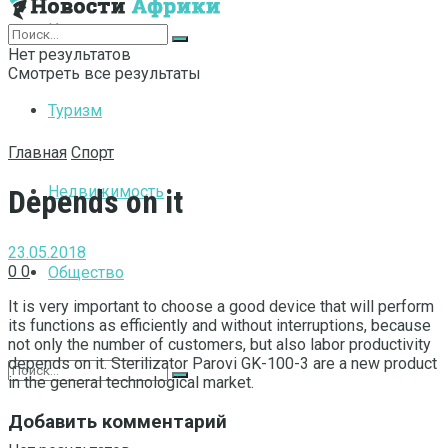
Интернет
Нет результатов
Смотреть все результаты
Туризм
Главная
Спорт
Недвижимость
Depends on it
23.05.2018
0
0
Общество
It is very important to choose a good device that will perform
its functions as efficiently and without interruptions, because
not only the number of customers, but also labor productivity
depends on it.
Sterilizator Parovі GK-100-3 are a new product
in the general technological market.
Добавить комментарий