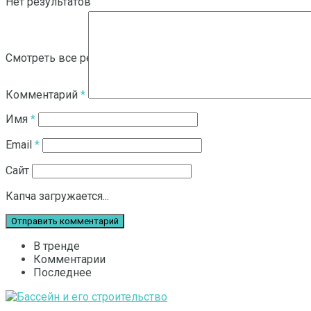
Нет результатов
Смотреть все результаты
Комментарий
*
Имя
*
Email
*
Сайт
Капча загружается...
В тренде
Комментарии
Последнее