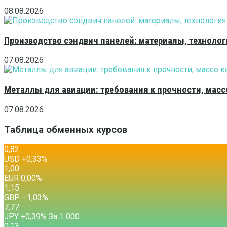
08.08.2026
Производство сэндвич панелей: материалы, технолог
07.08.2026
Металлы для авиации: требования к прочности, масс
07.08.2026
Таблица обменных курсов
0,82
USD
+0,33
%
1,00
EUR
0,00
%
1,15
GBP
–1,03
%
7,77
JPY
+0,39
%
За 1 000
0,13