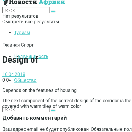
Интернет
Нет результатов
Смотреть все результаты
Туризм
Главная
Спорт
Недвижимость
Design of
16.04.2018
0
0
Общество
Depends on the features of housing.
The next component of the correct design of the corridor is the
covered with warm tiles of warm color.
Добавить комментарий
Ваш адрес email не будет опубликован.
Обязательные по