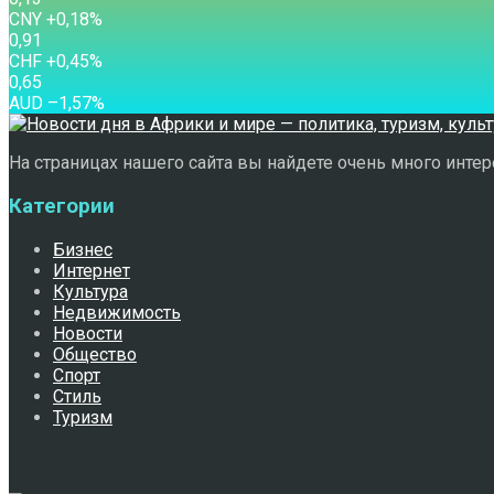
CNY
+0,18
%
0,91
CHF
+0,45
%
0,65
AUD
–1,57
%
На страницах нашего сайта вы найдете очень много интере
Категории
Бизнес
Интернет
Культура
Недвижимость
Новости
Общество
Спорт
Стиль
Туризм
Свежее