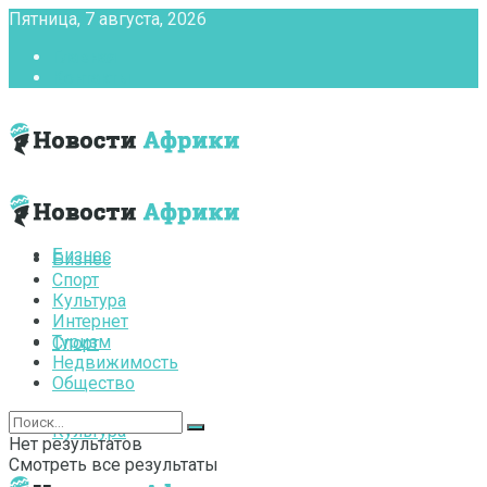
Пятница, 7 августа, 2026
Главная
Контакты
Бизнес
Бизнес
Спорт
Культура
Интернет
Туризм
Спорт
Недвижимость
Общество
Культура
Нет результатов
Смотреть все результаты