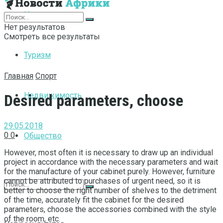
Интернет
Нет результатов
Смотреть все результаты
Туризм
Главная
Спорт
Недвижимость
Desired parameters, choose
29.05.2018
0
0
Общество
However, most often it is necessary to draw up an individual
project in accordance with the necessary parameters and wait
for the manufacture of your cabinet purely.
However, furniture
cannot be attributed to purchases of urgent need, so it is
better to choose the right number of shelves to the detriment
of the time, accurately fit the cabinet for the desired
parameters, choose the accessories combined with the style
of the room, etc.