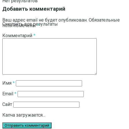
Нет результатов
Добавить комментарий
Ваш адрес email не будет опубликован.
Обязательные
Смотреть все результаты
поля помечены
*
Комментарий
*
Имя
*
Email
*
Сайт
Капча загружается...