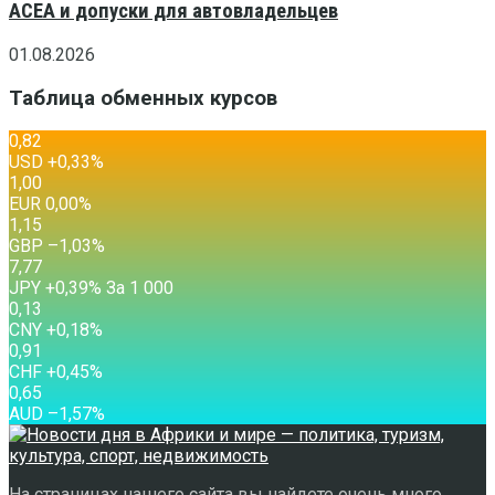
ACEA и допуски для автовладельцев
01.08.2026
Таблица обменных курсов
0,82
USD
+0,33
%
1,00
EUR
0,00
%
1,15
GBP
–1,03
%
7,77
JPY
+0,39
%
За 1 000
0,13
CNY
+0,18
%
0,91
CHF
+0,45
%
0,65
AUD
–1,57
%
На страницах нашего сайта вы найдете очень много