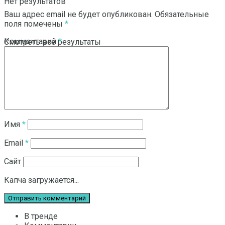
Нет результатов
Ваш адрес email не будет опубликован.
Обязательные
поля помечены
*
Комментарий
*
Смотреть все результаты
Имя
*
Email
*
Сайт
Капча загружается...
В тренде