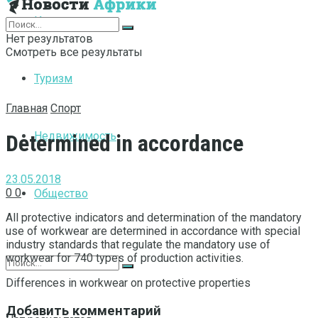
Интернет
Нет результатов
Смотреть все результаты
Туризм
Главная
Спорт
Недвижимость
Determined in accordance
23.05.2018
0
0
Общество
All protective indicators and determination of the mandatory
use of workwear are determined in accordance with special
industry standards that regulate the mandatory use of
workwear for 740 types of production activities.
Differences in workwear on protective properties
Добавить комментарий