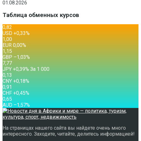
01.08.2026
Таблица обменных курсов
0,82
USD
+0,33
%
1,00
EUR
0,00
%
1,15
GBP
–1,03
%
7,77
JPY
+0,39
%
За 1 000
0,13
CNY
+0,18
%
0,91
CHF
+0,45
%
0,65
AUD
–1,57
%
На страницах нашего сайта вы найдете очень много
интересного. Заходите, читайте, делитесь информацией!