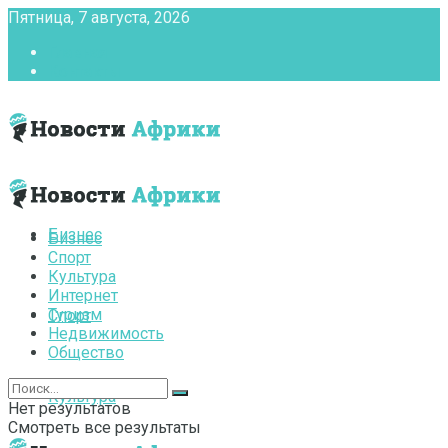
Пятница, 7 августа, 2026
Главная
Контакты
Бизнес
Бизнес
Спорт
Культура
Интернет
Туризм
Спорт
Недвижимость
Общество
Культура
Нет результатов
Смотреть все результаты