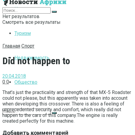
Интернет
Нет результатов
Смотреть все результаты
Туризм
Главная
Спорт
Недвижимость
Did not happen to
20.04.2018
0
0
Общество
That’s just the practicality and strength of that MX-5 Roadster
could not please, but this apparently was taken into account
when developing this crossover.
There is also a feeling of
unprecedented security and comfort, which really did not
happen to the cars of this company.The engine is really
created perfectly for this machine.
Добавить комментарий