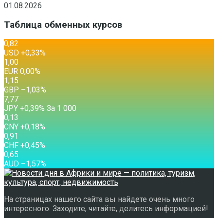
01.08.2026
Таблица обменных курсов
0,82
USD
+0,33
%
1,00
EUR
0,00
%
1,15
GBP
–1,03
%
7,77
JPY
+0,39
%
За 1 000
0,13
CNY
+0,18
%
0,91
CHF
+0,45
%
0,65
AUD
–1,57
%
На страницах нашего сайта вы найдете очень много
интересного. Заходите, читайте, делитесь информацией!