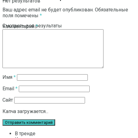
Нет результатов
Ваш адрес email не будет опубликован.
Обязательные
поля помечены
*
Смотреть все результаты
Комментарий
*
Имя
*
Email
*
Сайт
Капча загружается...
В тренде