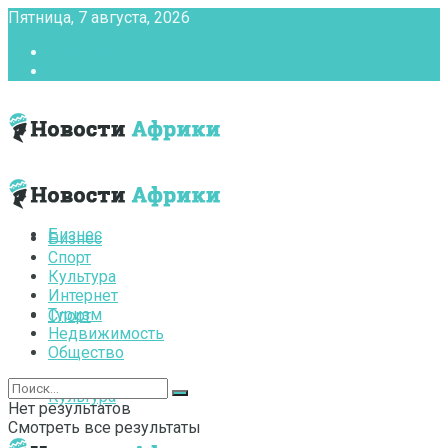
Пятница, 7 августа, 2026
Главная
Контакты
Бизнес
Бизнес
Спорт
Культура
Интернет
Туризм
Спорт
Недвижимость
Общество
Культура
Нет результатов
Смотреть все результаты