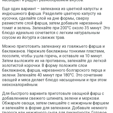
Еще один вариант – запеканка из цветной капусты и
индюшиного фарша. Разделите цветную капусту на
кусочки, сделайте слой на дне формы, сверху
разместите слой фарша, затем добавьте нарезанный
томат и зелень. Запекайте при 200°C около 35 минут. Это
блюдо идеально сочетается с легким натуральным
соусом из йогурта и свежих трав.
Можно приготовить запеканку из говяжьего фарша и
баклажанов. Нарежьте баклажаны тонкими пластами,
посолите, чтобы ушла горечь, и оставьте на 10 минут.
Затем выложите их на противень, запекайте до легкой
золотистой корочки. В форму положите слои
баклажанов, фарша, нарезанного болгарского перца и
зелени. Запекайте 40 минут при 180°C. Это сочетание
овощей и мяса делает блюдо насыщенным и при этом
низкокалорийным.
Для быстрого варианта приготовьте овощной фарш с
добавлением свежего шпината, зелени и моркови.
Обжарьте овощи, затем смешайте с нежирным фаршем
и запекайте в форме для запеканки. Добавьте немного
творога или нежирного сыра для пикантности. Готовое