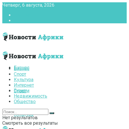
Четверг, 6 августа, 2026
Главная
Контакты
Бизнес
Бизнес
Спорт
Культура
Интернет
Туризм
Спорт
Недвижимость
Общество
Культура
Нет результатов
Смотреть все результаты