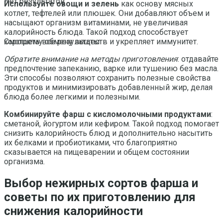
Нет результатов
Используйте овощи и зелень
как основу мясных
котлет, тефтелей или плюшек. Они добавляют объем и
насыщают организм витаминами, не увеличивая
калорийность блюда. Такой подход способствует
хорошему обмену веществ и укрепляет иммунитет.
Смотреть все результаты
Обратите внимание на методы приготовления
: отдавайте
предпочтение запеканию, варке или тушению без масла.
Эти способы позволяют сохранить полезные свойства
продуктов и минимизировать добавленный жир, делая
блюда более легкими и полезными.
Комбинируйте фарш с кисломолочными продуктами
:
сметаной, йогуртом или кефиром. Такой подход помогает
снизить калорийность блюд и дополнительно насытить
их белками и пробиотиками, что благоприятно
сказывается на пищеварении и общем состоянии
организма.
Выбор нежирных сортов фарша и
советы по их приготовлению для
снижения калорийности