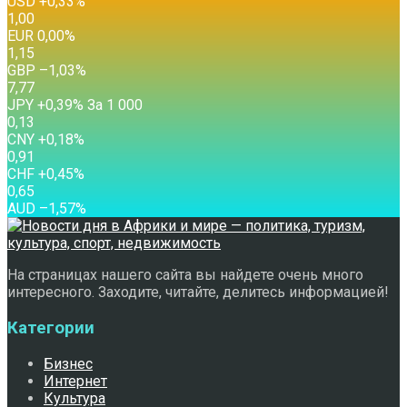
USD
+0,33
%
1,00
EUR
0,00
%
1,15
GBP
–1,03
%
7,77
JPY
+0,39
%
За 1 000
0,13
CNY
+0,18
%
0,91
CHF
+0,45
%
0,65
AUD
–1,57
%
На страницах нашего сайта вы найдете очень много
интересного. Заходите, читайте, делитесь информацией!
Категории
Бизнес
Интернет
Культура