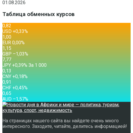
01.08.2026
Таблица обменных курсов
0,82
USD
+0,33
%
1,00
EUR
0,00
%
1,15
GBP
–1,03
%
7,77
JPY
+0,39
%
За 1 000
0,13
CNY
+0,18
%
0,91
CHF
+0,45
%
0,65
AUD
–1,57
%
На страницах нашего сайта вы найдете очень много
интересного. Заходите, читайте, делитесь информацией!