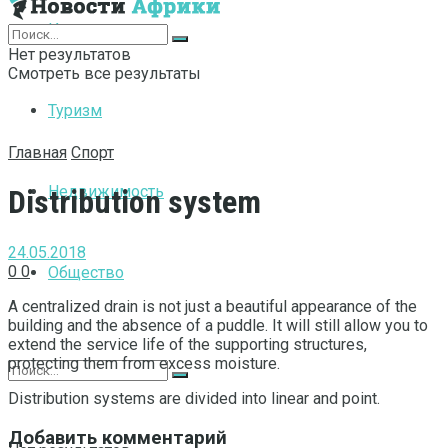
Интернет
Нет результатов
Смотреть все результаты
Туризм
Главная
Спорт
Недвижимость
Distribution system
24.05.2018
0
0
Общество
A centralized drain is not just a beautiful appearance of the
building and the absence of a puddle.
It will still allow you to
extend the service life of the supporting structures,
protecting them from excess moisture.
Distribution systems are divided into linear and point.
Добавить комментарий