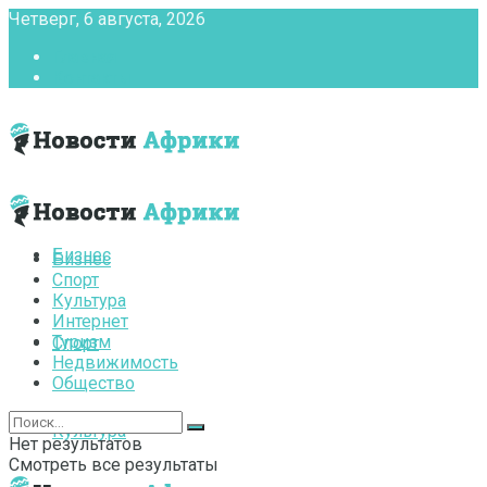
Четверг, 6 августа, 2026
Главная
Контакты
Бизнес
Бизнес
Спорт
Культура
Интернет
Туризм
Спорт
Недвижимость
Общество
Культура
Нет результатов
Смотреть все результаты