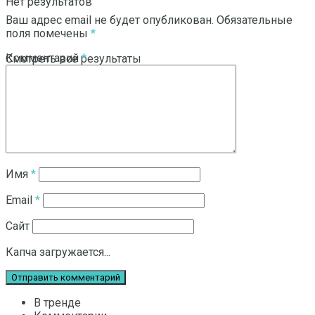
Нет результатов
Ваш адрес email не будет опубликован.
Обязательные
поля помечены
*
Комментарий
*
Смотреть все результаты
Имя
*
Email
*
Сайт
Капча загружается...
В тренде