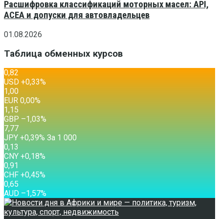
Расшифровка классификаций моторных масел: API,
ACEA и допуски для автовладельцев
01.08.2026
Таблица обменных курсов
0,82
USD
+0,33
%
1,00
EUR
0,00
%
1,15
GBP
–1,03
%
7,77
JPY
+0,39
%
За 1 000
0,13
CNY
+0,18
%
0,91
CHF
+0,45
%
0,65
AUD
–1,57
%