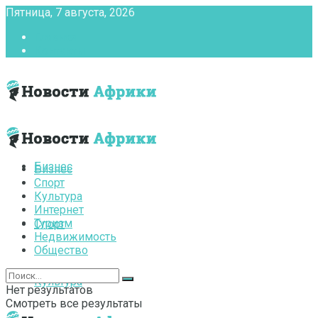
Пятница, 7 августа, 2026
Главная
Контакты
Бизнес
Бизнес
Спорт
Культура
Интернет
Туризм
Спорт
Недвижимость
Общество
Культура
Нет результатов
Смотреть все результаты