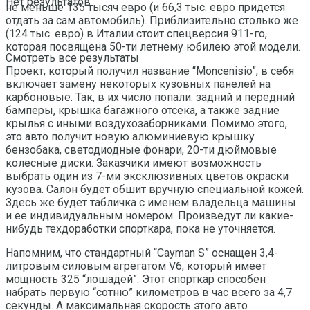
Нет результатов
не меньше 135 тысяч евро (и 66,3 тыс. евро придется
отдать за сам автомобиль). Приблизительно столько же
(124 тыс. евро) в Италии стоит спецверсия 911-го,
которая посвящена 50-ти летнему юбилею этой модели.
Смотреть все результаты
Проект, который получил название “Moncenisio”, в себя
включает замену некоторых кузовных панелей на
карбоновые. Так, в их число попали: задний и передний
бамперы, крышка багажного отсека, а также задние
крылья с иными воздухозаборниками. Помимо этого,
это авто получит новую алюминиевую крышку
бензобака, светодиодные фонари, 20-ти дюймовые
колесные диски. Заказчики имеют возможность
выбрать один из 7-ми эксклюзивных цветов окраски
кузова. Салон будет обшит вручную специальной кожей.
Здесь же будет табличка с именем владельца машины
и ее индивидуальным номером. Произведут ли какие-
нибудь техдоработки спорткара, пока не уточняется.
Напомним, что стандартный “Cayman S” оснащен 3,4-
литровым силовым агрегатом V6, который имеет
мощность 325 “лошадей”. Этот спорткар способен
набрать первую “сотню” километров в час всего за 4,7
секунды. А максимальная скорость этого авто