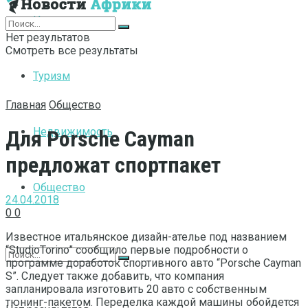
Интернет
Нет результатов
Смотреть все результаты
Туризм
Главная
Общество
Недвижимость
Для Porsche Cayman
предложат спортпакет
Общество
24.04.2018
0
0
Известное итальянское дизайн-ателье под названием
“StudioTorino” сообщило первые подробности о
программе доработок спортивного авто “Porsche Cayman
S”. Следует также добавить, что компания
запланировала изготовить 20 авто с собственным
тюнинг-пакетом. Переделка каждой машины обойдется