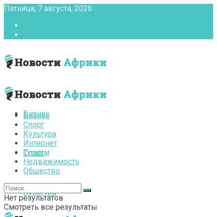
Пятница, 7 августа, 2026
Главная
Контакты
Бизнес
Бизнес
Спорт
Культура
Интернет
Туризм
Спорт
Недвижимость
Общество
Культура
Нет результатов
Смотреть все результаты