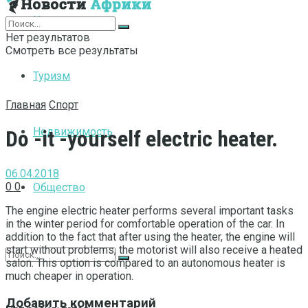
Интернет
Нет результатов
Смотреть все результаты
Туризм
Главная
Спорт
Недвижимость
Do -it -yourself electric heater.
06.04.2018
0
0
Общество
The engine electric heater performs several important tasks
in the winter period for comfortable operation of the car.
In
addition to the fact that after using the heater, the engine will
start without problems, the motorist will also receive a heated
salon. This option is compared to an autonomous heater is
much cheaper in operation.
Добавить комментарий