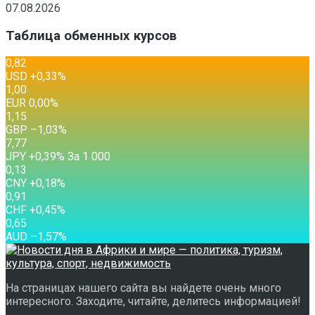
07.08.2026
Таблица обменных курсов
0,82
USD
+0,33
%
1,00
EUR
0,00
%
1,15
GBP
–1,03
%
7,77
JPY
+0,39
%
За 1 000
0,13
CNY
+0,18
%
0,91
CHF
+0,45
%
0,65
AUD
–1,57
%
На страницах нашего сайта вы найдете очень много
интересного. Заходите, читайте, делитесь информацией!