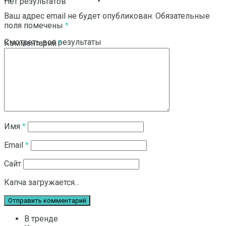
Нет результатов
Ваш адрес email не будет опубликован.
Обязательные
поля помечены
*
Смотреть все результаты
Комментарий
*
Имя
*
Email
*
Сайт
Капча загружается...
В тренде