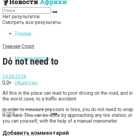
Интернет
Нет результатов
Смотреть все результаты
Туризм
Главная
Спорт
Недвижимость
Do not need to
24.04.2018
0
0
Общество
All this in the place can lead to poor driving on the road, and in
the worst case, to a traffic accident.
In order to measure pressure in tires, you do not need to wrap
it up hard. This can be done by approaching any tire station, or
you can yourself, with the help of a manual manometer.
Добавить комментарий