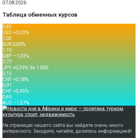
07.08.2026
Таблица обменных курсов
0,82
USD
+0,33
%
1,00
EUR
0,00
%
1,15
GBP
–1,03
%
7,77
JPY
+0,39
%
За 1 000
0,13
CNY
+0,18
%
0,91
CHF
+0,45
%
0,65
AUD
–1,57
%
На страницах нашего сайта вы найдете очень много
интересного. Заходите, читайте, делитесь информацией!