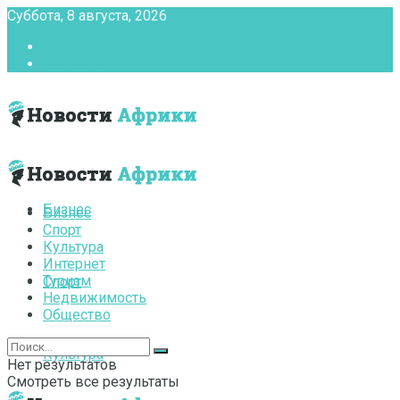
Суббота, 8 августа, 2026
Главная
Контакты
Бизнес
Бизнес
Спорт
Культура
Интернет
Туризм
Спорт
Недвижимость
Общество
Культура
Нет результатов
Смотреть все результаты