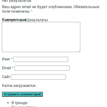
Нет результатов
Ваш адрес email не будет опубликован.
Обязательные
поля помечены
*
Комментарий
*
Смотреть все результаты
Имя
*
Email
*
Сайт
Капча загружается...
В тренде