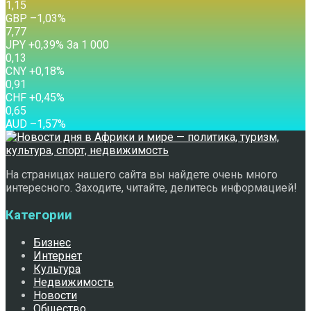
1,15
GBP
–1,03
%
7,77
JPY
+0,39
%
За 1 000
0,13
CNY
+0,18
%
0,91
CHF
+0,45
%
0,65
AUD
–1,57
%
На страницах нашего сайта вы найдете очень много
интересного. Заходите, читайте, делитесь информацией!
Категории
Бизнес
Интернет
Культура
Недвижимость
Новости
Общество