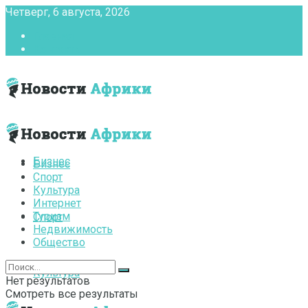
Четверг, 6 августа, 2026
Главная
Контакты
Бизнес
Бизнес
Спорт
Культура
Интернет
Туризм
Спорт
Недвижимость
Общество
Культура
Нет результатов
Смотреть все результаты