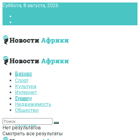
Суббота, 8 августа, 2026
Главная
Контакты
Бизнес
Бизнес
Спорт
Культура
Интернет
Туризм
Спорт
Недвижимость
Общество
Культура
Нет результатов
Смотреть все результаты