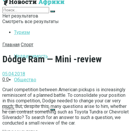
Интернет
Нет результатов
Смотреть все результаты
Туризм
Главная
Спорт
Недвижимость
Dodge Ram — Mini -review
05.04.2018
0
0
Общество
Cruel competition between American pickups is increasingly
reminiscent of a planned battle.
To consolidate your position
in this competition, Dodge needed to change your car very
much. But, despite this, many questions arise to him, whether
he can contrast something such as Toyota Tundra or Chevrolet
Silverado? To search for an answer to such a question, we
conducted a small review of the car.