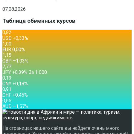
07.08.2026
Таблица обменных курсов
0,82
USD
+0,33
%
1,00
EUR
0,00
%
1,15
GBP
–1,03
%
7,77
JPY
+0,39
%
За 1 000
0,13
CNY
+0,18
%
0,91
CHF
+0,45
%
0,65
AUD
–1,57
%
На страницах нашего сайта вы найдете очень много
интересного. Заходите, читайте, делитесь информацией!