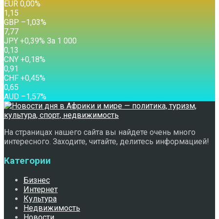
EUR
0,00
%
1,15
GBP
–1,03
%
7,77
JPY
+0,39
%
За 1 000
0,13
CNY
+0,18
%
0,91
CHF
+0,45
%
0,65
AUD
–1,57
%
На страницах нашего сайта вы найдете очень много
интересного. Заходите, читайте, делитесь информацией!
Категории
Бизнес
Интернет
Культура
Недвижимость
Новости