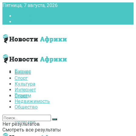
Пятница, 7 августа, 2026
Главная
Контакты
Бизнес
Бизнес
Спорт
Культура
Интернет
Туризм
Спорт
Недвижимость
Общество
Культура
Нет результатов
Смотреть все результаты