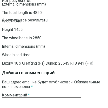
Нет результатов
External dimensions (mm)
The total length is 4850
Смотреть все результаты
Width 1840
Height 1455
The wheelbase is 2850
Internal dimensions (mm)
Wheels and tires
Luxury 18 x 8j rafting (F r) Dunlop 23545 R18 94Y (F R)
Добавить комментарий
Ваш адрес email не будет опубликован.
Обязательные
поля помечены
*
Комментарий
*