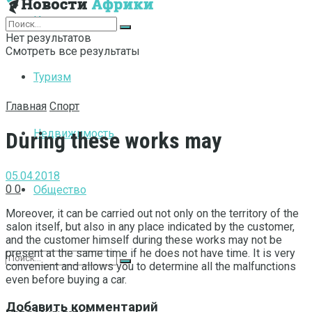
Интернет
Нет результатов
Смотреть все результаты
Туризм
Главная
Спорт
Недвижимость
During these works may
05.04.2018
0
0
Общество
Moreover, it can be carried out not only on the territory of the
salon itself, but also in any place indicated by the customer,
and the customer himself during these works may not be
present at the same time if he does not have time.
It is very
convenient and allows you to determine all the malfunctions
even before buying a car.
Добавить комментарий