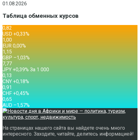
01.08.2026
Таблица обменных курсов
0,82
USD
+0,33
%
1,00
EUR
0,00
%
1,15
GBP
–1,03
%
7,77
JPY
+0,39
%
За 1 000
0,13
CNY
+0,18
%
0,91
CHF
+0,45
%
0,65
AUD
–1,57
%
На страницах нашего сайта вы найдете очень много
интересного. Заходите, читайте, делитесь информацией!