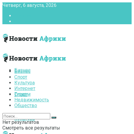
Четверг, 6 августа, 2026
Главная
Контакты
Бизнес
Бизнес
Спорт
Культура
Интернет
Туризм
Спорт
Недвижимость
Общество
Культура
Нет результатов
Смотреть все результаты