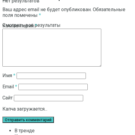
Нет результатов
Ваш адрес email не будет опубликован.
Обязательные
поля помечены
*
Смотреть все результаты
Комментарий
*
Имя
*
Email
*
Сайт
Капча загружается...
В тренде