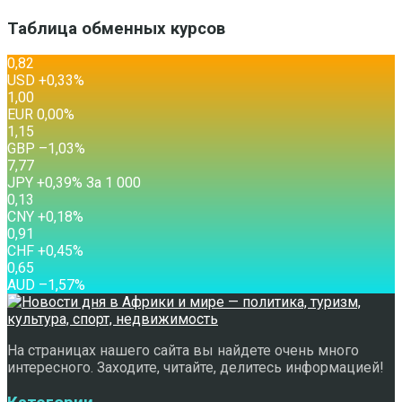
Таблица обменных курсов
0,82
USD
+0,33
%
1,00
EUR
0,00
%
1,15
GBP
–1,03
%
7,77
JPY
+0,39
%
За 1 000
0,13
CNY
+0,18
%
0,91
CHF
+0,45
%
0,65
AUD
–1,57
%
На страницах нашего сайта вы найдете очень много
интересного. Заходите, читайте, делитесь информацией!