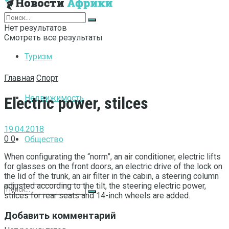
Интернет
Нет результатов
Смотреть все результаты
Туризм
Главная
Спорт
Недвижимость
Electric power, stilces
19.04.2018
0
0
Общество
When configurating the “norm”, an air conditioner, electric lifts
for glasses on the front doors, an electric drive of the lock on
the lid of the trunk, an air filter in the cabin, a steering column
adjusted according to the tilt, the steering electric power,
stilces for rear seats and 14-inch wheels are added.
Добавить комментарий