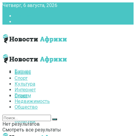
Четверг, 6 августа, 2026
Главная
Контакты
Бизнес
Бизнес
Спорт
Культура
Интернет
Туризм
Спорт
Недвижимость
Общество
Культура
Нет результатов
Смотреть все результаты