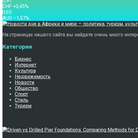
0,91
CHF
+0,45
%
0,65
AUD
–1,57
%
На страницах нашего сайта вы найдете очень много интере
Категории
Бизнес
Интернет
Культура
Недвижимость
Новости
Общество
Спорт
Стиль
Туризм
Свежее