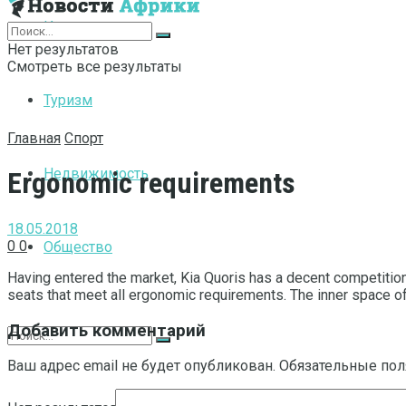
Интернет
Нет результатов
Смотреть все результаты
Туризм
Главная
Спорт
Недвижимость
Ergonomic requirements
18.05.2018
0
0
Общество
Having entered the market, Kia Quoris has a decent competiti
seats that meet all ergonomic requirements. The inner space of 
Добавить комментарий
Ваш адрес email не будет опубликован.
Обязательные по