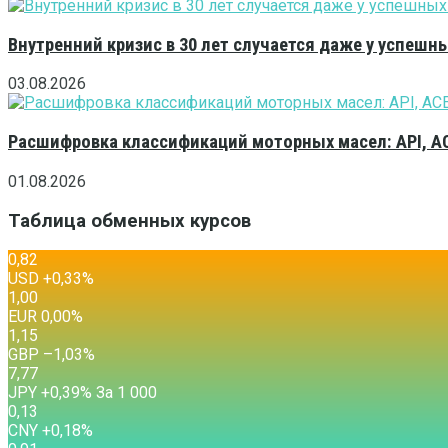
Внутренний кризис в 30 лет случается даже у успешн
03.08.2026
Расшифровка классификаций моторных масел: API, A
01.08.2026
Таблица обменных курсов
0,82
USD
+0,33
%
1,00
EUR
0,00
%
1,15
GBP
–1,03
%
7,77
JPY
+0,39
%
За 1 000
0,13
CNY
+0,18
%