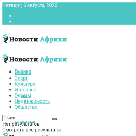
Четверг, 6 августа, 2026
Главная
Контакты
Бизнес
Бизнес
Спорт
Культура
Интернет
Туризм
Спорт
Недвижимость
Общество
Культура
Нет результатов
Смотреть все результаты