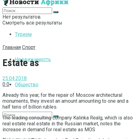
Интернет
Нет результатов
Смотреть все результаты
Туризм
Главная
Спорт
Недвижимость
Estate as
25.04.2018
0
0
Общество
Already this year, for the repair of Moscow architectural
monuments, they invest an amount amounting to one and a
half tens of billion rubles.
The leading consulting company Kalinka Realg, which is also
real estate real estate in the Russian market, notes the
increase in demand for real estate as MOS