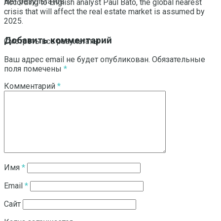
Нет результатов
According to English analyst Paul Bato, the global nearest
crisis that will affect the real estate market is assumed by
2025.
Добавить комментарий
Смотреть все результаты
Ваш адрес email не будет опубликован.
Обязательные
поля помечены
*
Комментарий
*
Имя
*
Email
*
Сайт