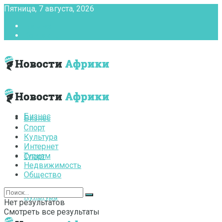
Пятница, 7 августа, 2026
Главная
Контакты
Бизнес
Бизнес
Спорт
Культура
Интернет
Туризм
Спорт
Недвижимость
Общество
Культура
Нет результатов
Смотреть все результаты