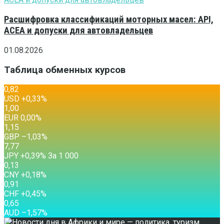
Расшифровка классификаций моторных масел: API,
ACEA и допуски для автовладельцев
01.08.2026
Таблица обменных курсов
0,82
USD
+0,33
%
1,00
EUR
0,00
%
1,15
GBP
–1,03
%
7,77
JPY
+0,39
%
За 1 000
0,13
CNY
+0,18
%
0,91
CHF
+0,45
%
0,65
AUD
–1,57
%