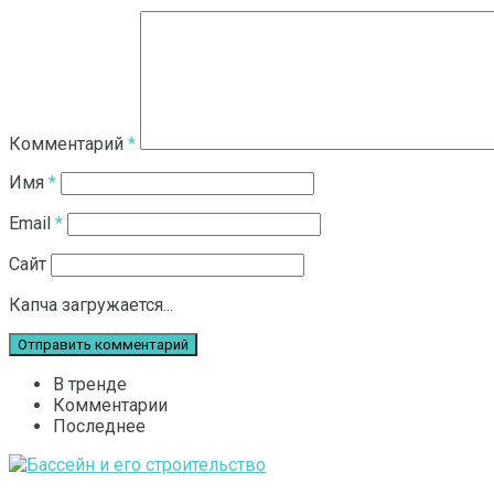
Комментарий
*
Имя
*
Email
*
Сайт
Капча загружается...
В тренде
Комментарии
Последнее