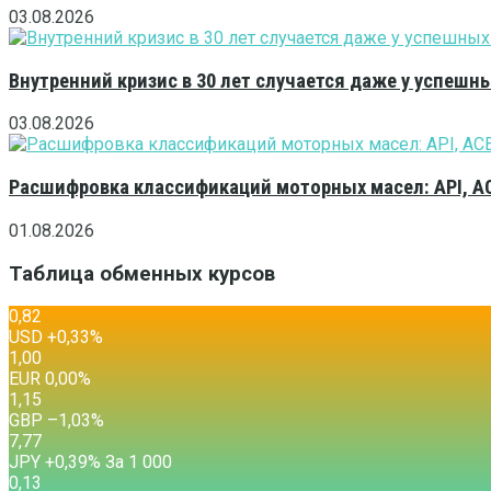
03.08.2026
Внутренний кризис в 30 лет случается даже у успешн
03.08.2026
Расшифровка классификаций моторных масел: API, A
01.08.2026
Таблица обменных курсов
0,82
USD
+0,33
%
1,00
EUR
0,00
%
1,15
GBP
–1,03
%
7,77
JPY
+0,39
%
За 1 000
0,13