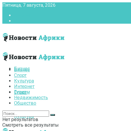
Пятница, 7 августа, 2026
Главная
Контакты
Бизнес
Бизнес
Спорт
Культура
Интернет
Туризм
Спорт
Недвижимость
Общество
Культура
Нет результатов
Смотреть все результаты