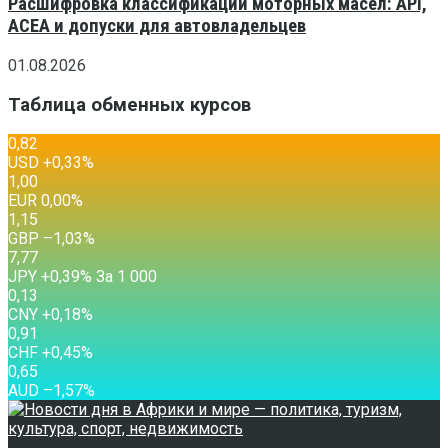
Расшифровка классификаций моторных масел: API,
ACEA и допуски для автовладельцев
01.08.2026
Таблица обменных курсов
0,82
USD
+0,33
%
1,00
EUR
0,00
%
1,15
GBP
–1,03
%
7,77
JPY
+0,39
%
За 1 000
0,13
CNY
+0,18
%
0,91
CHF
+0,45
%
0,65
AUD
–1,57
%