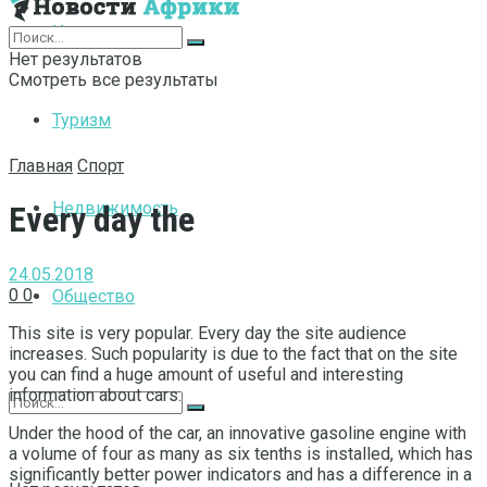
Интернет
Нет результатов
Смотреть все результаты
Туризм
Главная
Спорт
Недвижимость
Every day the
24.05.2018
0
0
Общество
This site is very popular. Every day the site audience
increases.
Such popularity is due to the fact that on the site
you can find a huge amount of useful and interesting
information about cars.
Under the hood of the car, an innovative gasoline engine with
a volume of four as many as six tenths is installed, which has
significantly better power indicators and has a difference in a