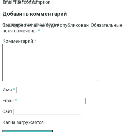
Нет результатов
small fuel consumption.
Добавить комментарий
Смотреть все результаты
Ваш адрес email не будет опубликован.
Обязательные
поля помечены
*
Комментарий
*
Имя
*
Email
*
Сайт
Капча загружается...