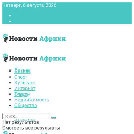
Четверг, 6 августа, 2026
Главная
Контакты
Бизнес
Бизнес
Спорт
Культура
Интернет
Туризм
Спорт
Недвижимость
Общество
Культура
Нет результатов
Смотреть все результаты