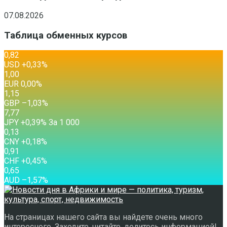
07.08.2026
Таблица обменных курсов
0,82
USD
+0,33
%
1,00
EUR
0,00
%
1,15
GBP
–1,03
%
7,77
JPY
+0,39
%
За 1 000
0,13
CNY
+0,18
%
0,91
CHF
+0,45
%
0,65
AUD
–1,57
%
На страницах нашего сайта вы найдете очень много
интересного. Заходите, читайте, делитесь информацией!