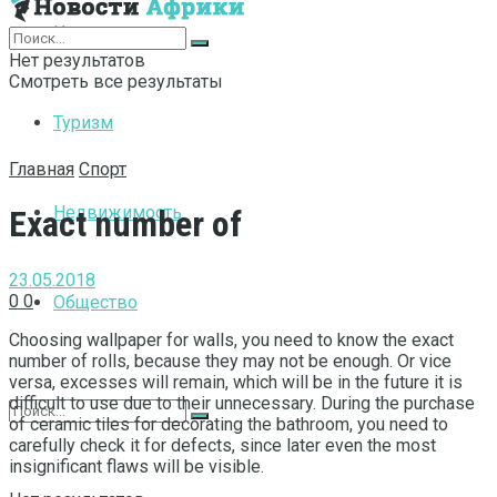
Интернет
Нет результатов
Смотреть все результаты
Туризм
Главная
Спорт
Недвижимость
Exact number of
23.05.2018
0
0
Общество
Choosing wallpaper for walls, you need to know the exact
number of rolls, because they may not be enough.
Or vice
versa, excesses will remain, which will be in the future it is
difficult to use due to their unnecessary. During the purchase
of ceramic tiles for decorating the bathroom, you need to
carefully check it for defects, since later even the most
insignificant flaws will be visible.