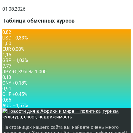
01.08.2026
Таблица обменных курсов
0,82
USD
+0,33
%
1,00
EUR
0,00
%
1,15
GBP
–1,03
%
7,77
JPY
+0,39
%
За 1 000
0,13
CNY
+0,18
%
0,91
CHF
+0,45
%
0,65
AUD
–1,57
%
На страницах нашего сайта вы найдете очень много
интересного. Заходите, читайте, делитесь информацией!