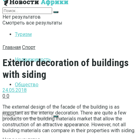
Интернет
Нет результатов
Смотреть все результаты
Туризм
Главная
Спорт
Недвижимость
Exterior decoration of buildings
with siding
Общество
24.05.2018
0
0
The external design of the facade of the building is as
important as the interior decoration.
There are quite a few
products on the building materials market that allow the
construction of an attractive appearance. However, not all
building materials can compare in their properties with siding.