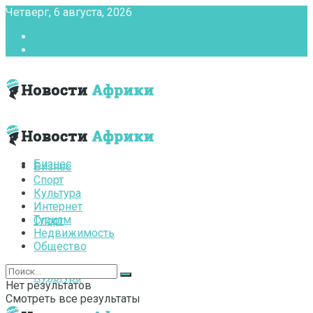
Четверг, 6 августа, 2026
Главная
Контакты
Бизнес
Бизнес
Спорт
Культура
Интернет
Туризм
Спорт
Недвижимость
Общество
Культура
Нет результатов
Смотреть все результаты