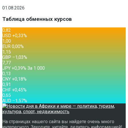
01.08.2026
Таблица обменных курсов
0,82
USD
+0,33
%
1,00
EUR
0,00
%
1,15
GBP
–1,03
%
7,77
JPY
+0,39
%
За 1 000
0,13
CNY
+0,18
%
0,91
CHF
+0,45
%
0,65
AUD
–1,57
%
На страницах нашего сайта вы найдете очень много
интересного. Заходите, читайте, делитесь информацией!