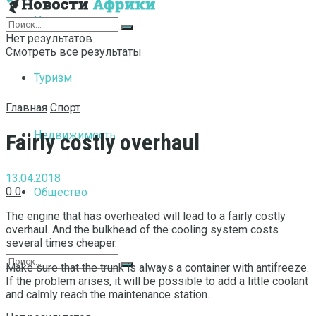
Интернет
Нет результатов
Смотреть все результаты
Туризм
Главная
Спорт
Недвижимость
Fairly costly overhaul
13.04.2018
0
0
Общество
The engine that has overheated will lead to a fairly costly
overhaul.
And the bulkhead of the cooling system costs
several times cheaper.
Make sure that the trunk is always a container with antifreeze.
If the problem arises, it will be possible to add a little coolant
and calmly reach the maintenance station.