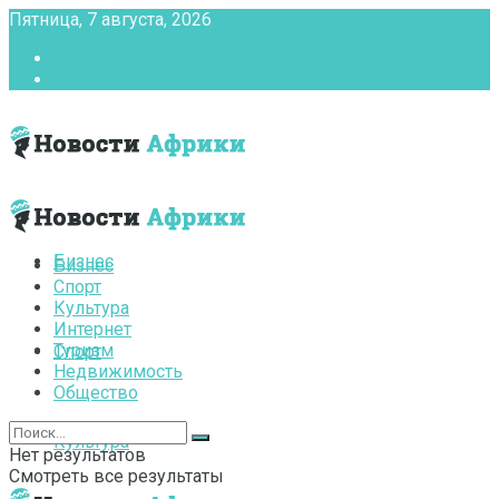
Пятница, 7 августа, 2026
Главная
Контакты
Бизнес
Бизнес
Спорт
Культура
Интернет
Туризм
Спорт
Недвижимость
Общество
Культура
Нет результатов
Смотреть все результаты