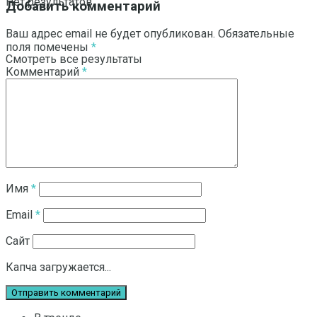
Нет результатов
Добавить комментарий
Ваш адрес email не будет опубликован.
Обязательные
поля помечены
*
Смотреть все результаты
Комментарий
*
Имя
*
Email
*
Сайт
Капча загружается...