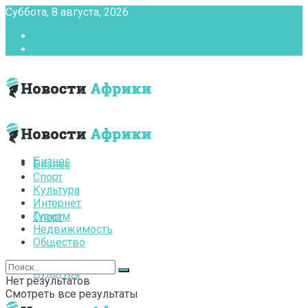
Суббота, 8 августа, 2026
Главная
Контакты
Бизнес
Бизнес
Спорт
Культура
Интернет
Туризм
Спорт
Недвижимость
Общество
Культура
Нет результатов
Смотреть все результаты