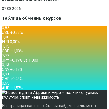
07.08.2026
Таблица обменных курсов
0,82
USD
+0,33
%
1,00
EUR
0,00
%
1,15
GBP
–1,03
%
7,77
JPY
+0,39
%
За 1 000
0,13
CNY
+0,18
%
0,91
CHF
+0,45
%
0,65
AUD
–1,57
%
На страницах нашего сайта вы найдете очень много