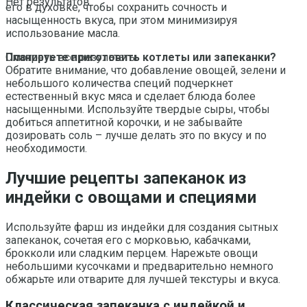
Нет результатов
его в духовке, чтобы сохранить сочность и
насыщенность вкуса, при этом минимизируя
использование масла.
Планируете приготовить котлеты или запеканки?
Смотреть все результаты
Обратите внимание, что добавление овощей, зелени и
небольшого количества специй подчеркнет
естественный вкус мяса и сделает блюда более
насыщенными. Используйте твердые сыры, чтобы
добиться аппетитной корочки, и не забывайте
дозировать соль – лучше делать это по вкусу и по
необходимости.
Лучшие рецепты запеканок из
индейки с овощами и специями
Используйте фарш из индейки для создания сытных
запеканок, сочетая его с морковью, кабачками,
брокколи или сладким перцем. Нарежьте овощи
небольшими кусочками и предварительно немного
обжарьте или отварите для лучшей текстуры и вкуса.
Классическая запеканка с индейкой и