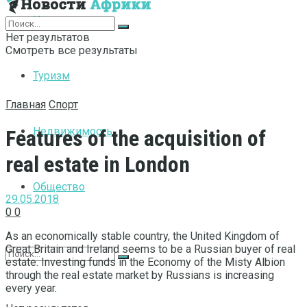
Интернет
Нет результатов
Смотреть все результаты
Туризм
Главная
Спорт
Недвижимость
Features of the acquisition of
real estate in London
Общество
29.05.2018
0
0
As an economically stable country, the United Kingdom of
Great Britain and Ireland seems to be a Russian buyer of real
estate.
Investing funds in the Economy of the Misty Albion
through the real estate market by Russians is increasing
every year.