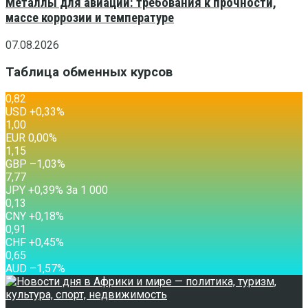
Металлы для авиации: требования к прочности,
массе коррозии и температуре
07.08.2026
Таблица обменных курсов
0,82
USD
+0,33
%
1,00
EUR
0,00
%
1,15
GBP
–1,03
%
7,77
JPY
+0,39
%
За 1 000
0,13
CNY
+0,18
%
0,91
CHF
+0,45
%
0,65
AUD
–1,57
%