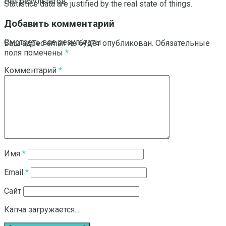
Нет результатов
Statistics data are justified by the real state of things.
Добавить комментарий
Смотреть все результаты
Ваш адрес email не будет опубликован.
Обязательные
поля помечены
*
Комментарий
*
Имя
*
Email
*
Сайт
Капча загружается...