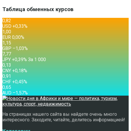
Таблица обменных курсов
0,82
USD
+0,33
%
1,00
EUR
0,00
%
1,15
GBP
–1,03
%
7,77
JPY
+0,39
%
За 1 000
0,13
CNY
+0,18
%
0,91
CHF
+0,45
%
0,65
AUD
–1,57
%
На страницах нашего сайта вы найдете очень много
интересного. Заходите, читайте, делитесь информацией!