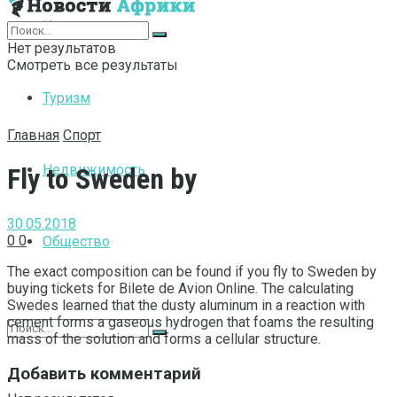
Интернет
Нет результатов
Смотреть все результаты
Туризм
Главная
Спорт
Недвижимость
Fly to Sweden by
30.05.2018
0
0
Общество
The exact composition can be found if you fly to Sweden by
buying tickets for Bilete de Avion Online.
The calculating
Swedes learned that the dusty aluminum in a reaction with
cement forms a gaseous hydrogen that foams the resulting
mass of the solution and forms a cellular structure.
Добавить комментарий