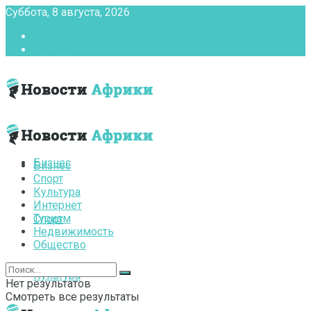
Суббота, 8 августа, 2026
Главная
Контакты
Бизнес
Бизнес
Спорт
Культура
Интернет
Туризм
Спорт
Недвижимость
Общество
Культура
Нет результатов
Смотреть все результаты