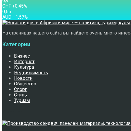
0,91
CHF
+0,45
%
0,65
AUD
–1,57
%
На страницах нашего сайта вы найдете очень много интере
Категории
Бизнес
Интернет
Культура
Недвижимость
Новости
Общество
Спорт
Стиль
Туризм
Свежее