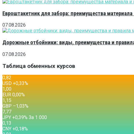
Евроштакетник для забора: преимущества материала
07.08.2026
Дорожные отбойники: виды, преимущества и правила
07.08.2026
Таблица обменных курсов
0,82
USD
+0,33
%
1,00
EUR
0,00
%
1,15
GBP
–1,03
%
7,77
JPY
+0,39
%
За 1 000
0,13
CNY
+0,18
%