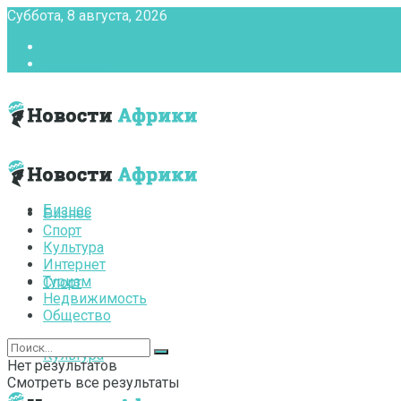
Суббота, 8 августа, 2026
Главная
Контакты
Бизнес
Бизнес
Спорт
Культура
Интернет
Туризм
Спорт
Недвижимость
Общество
Культура
Нет результатов
Смотреть все результаты