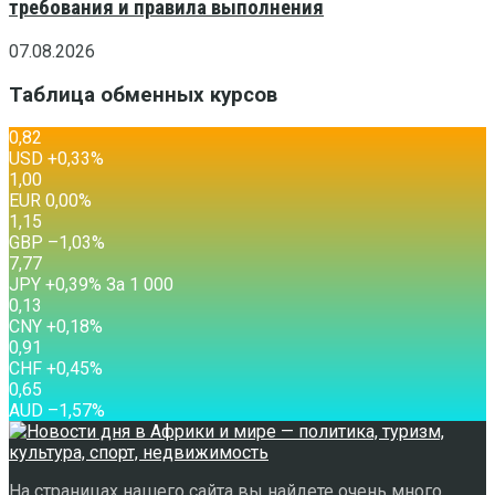
требования и правила выполнения
07.08.2026
Таблица обменных курсов
0,82
USD
+0,33
%
1,00
EUR
0,00
%
1,15
GBP
–1,03
%
7,77
JPY
+0,39
%
За 1 000
0,13
CNY
+0,18
%
0,91
CHF
+0,45
%
0,65
AUD
–1,57
%
На страницах нашего сайта вы найдете очень много