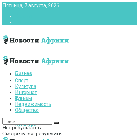
Пятница, 7 августа, 2026
Главная
Контакты
Бизнес
Бизнес
Спорт
Культура
Интернет
Туризм
Спорт
Недвижимость
Общество
Культура
Нет результатов
Смотреть все результаты