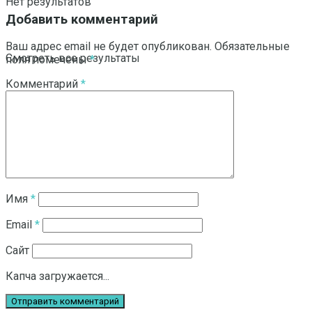
Нет результатов
Добавить комментарий
Ваш адрес email не будет опубликован.
Обязательные
Смотреть все результаты
поля помечены
*
Комментарий
*
Имя
*
Email
*
Сайт
Капча загружается...