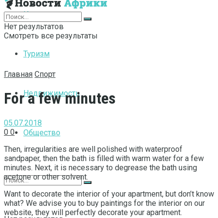
Интернет
Нет результатов
Смотреть все результаты
Туризм
Главная
Спорт
Недвижимость
For a few minutes
05.07.2018
0
0
Общество
Then, irregularities are well polished with waterproof
sandpaper, then the bath is filled with warm water for a few
minutes.
Next, it is necessary to degrease the bath using
acetone or other solvent.
Want to decorate the interior of your apartment, but don’t know
what? We advise you to buy paintings for the interior on our
website, they will perfectly decorate your apartment.