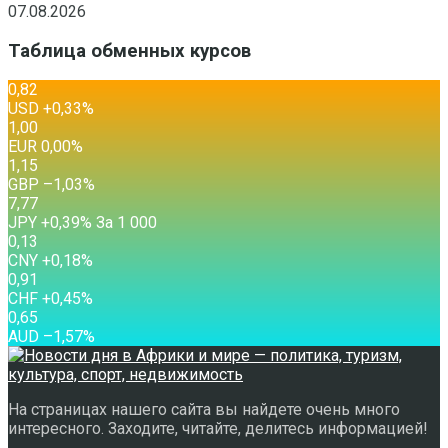
07.08.2026
Таблица обменных курсов
0,82
USD
+0,33
%
1,00
EUR
0,00
%
1,15
GBP
–1,03
%
7,77
JPY
+0,39
%
За 1 000
0,13
CNY
+0,18
%
0,91
CHF
+0,45
%
0,65
AUD
–1,57
%
На страницах нашего сайта вы найдете очень много
интересного. Заходите, читайте, делитесь информацией!