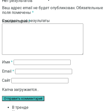
Нет результатов
Ваш адрес email не будет опубликован.
Обязательные
поля помечены
*
Смотреть все результаты
Комментарий
*
Имя
*
Email
*
Сайт
Капча загружается...
В тренде