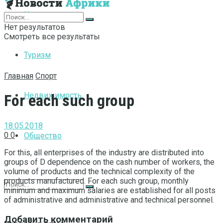
Интернет
Нет результатов
Смотреть все результаты
Туризм
Главная
Спорт
Недвижимость
For each such group
18.05.2018
0
0
Общество
For this, all enterprises of the industry are distributed into
groups of D dependence on the cash number of workers, the
volume of products and the technical complexity of the
products manufactured.
For each such group, monthly
minimum and maximum salaries are established for all posts
of administrative and administrative and technical personnel.
Добавить комментарий