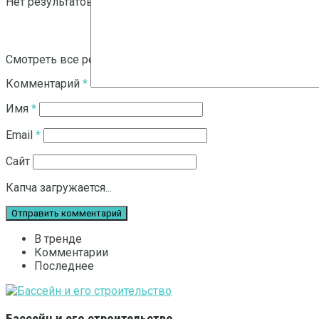
Нет результатов
Смотреть все результаты
Комментарий
*
Имя
*
Email
*
Сайт
Капча загружается...
В тренде
Комментарии
Последнее