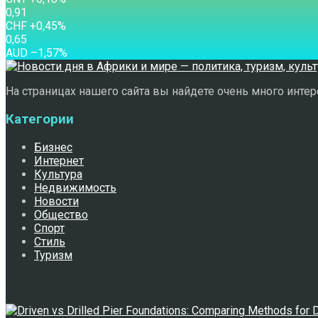
0,91
CHF
+0,45
%
0,65
AUD
–1,57
%
На страницах нашего сайта вы найдете очень много интере
Категории
Бизнес
Интернет
Культура
Недвижимость
Новости
Общество
Спорт
Стиль
Туризм
Свежее