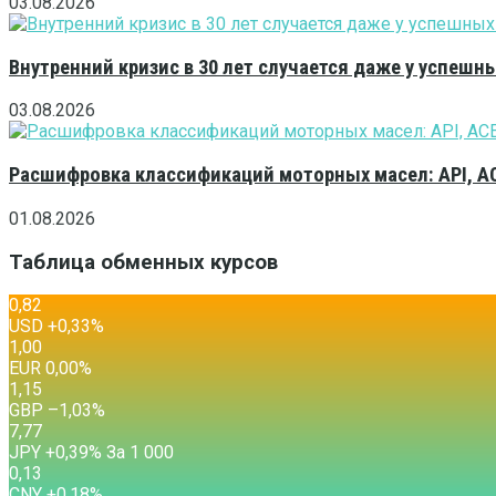
03.08.2026
Внутренний кризис в 30 лет случается даже у успешн
03.08.2026
Расшифровка классификаций моторных масел: API, A
01.08.2026
Таблица обменных курсов
0,82
USD
+0,33
%
1,00
EUR
0,00
%
1,15
GBP
–1,03
%
7,77
JPY
+0,39
%
За 1 000
0,13
CNY
+0,18
%