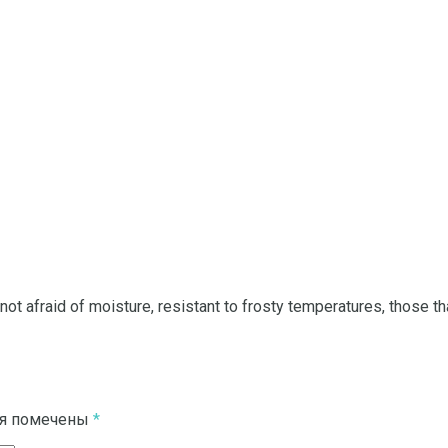
k, not afraid of moisture, resistant to frosty temperatures, those th
ля помечены
*