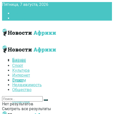
Пятница, 7 августа, 2026
Главная
Контакты
Бизнес
Бизнес
Спорт
Культура
Интернет
Туризм
Спорт
Недвижимость
Общество
Культура
Нет результатов
Смотреть все результаты