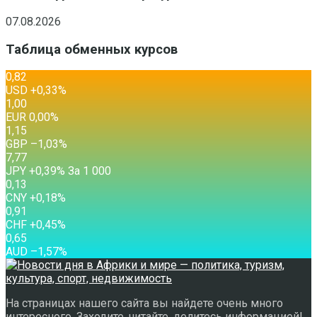
07.08.2026
Таблица обменных курсов
0,82
USD
+0,33
%
1,00
EUR
0,00
%
1,15
GBP
–1,03
%
7,77
JPY
+0,39
%
За 1 000
0,13
CNY
+0,18
%
0,91
CHF
+0,45
%
0,65
AUD
–1,57
%
На страницах нашего сайта вы найдете очень много
интересного. Заходите, читайте, делитесь информацией!