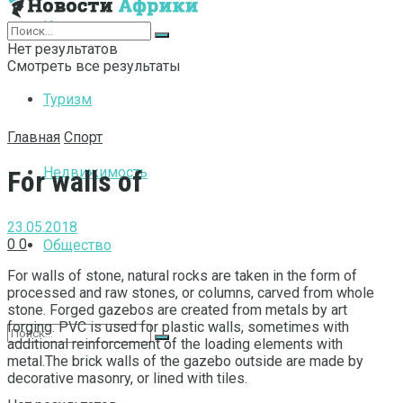
Интернет
Нет результатов
Смотреть все результаты
Туризм
Главная
Спорт
Недвижимость
For walls of
23.05.2018
0
0
Общество
For walls of stone, natural rocks are taken in the form of
processed and raw stones, or columns, carved from whole
stone.
Forged gazebos are created from metals by art
forging. PVC is used for plastic walls, sometimes with
additional reinforcement of the loading elements with
metal.The brick walls of the gazebo outside are made by
decorative masonry, or lined with tiles.