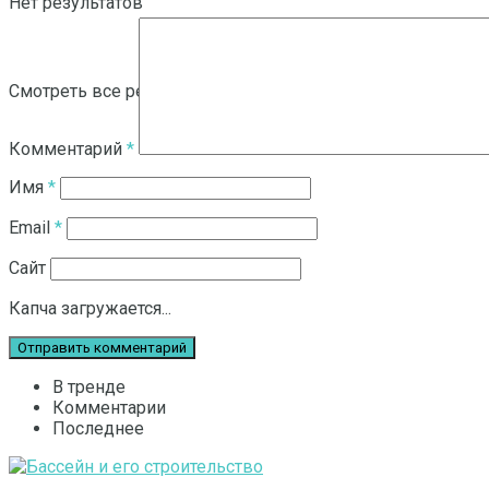
Нет результатов
Смотреть все результаты
Комментарий
*
Имя
*
Email
*
Сайт
Капча загружается...
В тренде
Комментарии
Последнее