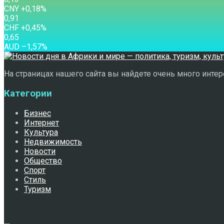
CNY
+0,18
%
0,91
CHF
+0,45
%
0,65
AUD
–1,57
%
На страницах нашего сайта вы найдете очень много интере
Категории
Бизнес
Интернет
Культура
Недвижимость
Новости
Общество
Спорт
Стиль
Туризм
Свежее