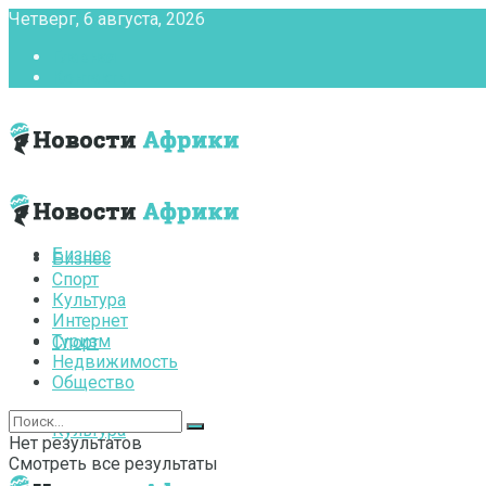
Четверг, 6 августа, 2026
Главная
Контакты
Бизнес
Бизнес
Спорт
Культура
Интернет
Туризм
Спорт
Недвижимость
Общество
Культура
Нет результатов
Смотреть все результаты