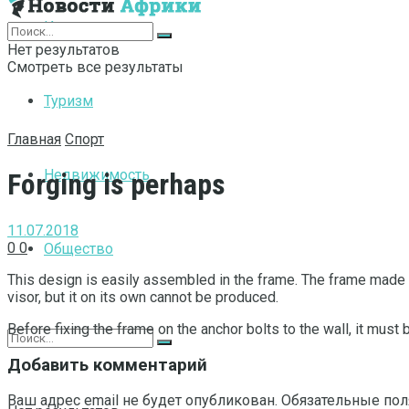
Интернет
Нет результатов
Смотреть все результаты
Туризм
Главная
Спорт
Недвижимость
Forging is perhaps
11.07.2018
0
0
Общество
This design is easily assembled in the frame.
The frame made of
visor, but it on its own cannot be produced.
Before fixing the frame on the anchor bolts to the wall, it must b
Добавить комментарий
Ваш адрес email не будет опубликован.
Обязательные по