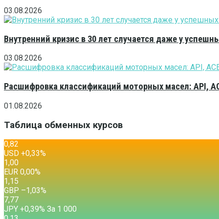
03.08.2026
Внутренний кризис в 30 лет случается даже у успешн
03.08.2026
Расшифровка классификаций моторных масел: API, A
01.08.2026
Таблица обменных курсов
0,82
USD
+0,33
%
1,00
EUR
0,00
%
1,15
GBP
–1,03
%
7,77
JPY
+0,39
%
За 1 000
0,13