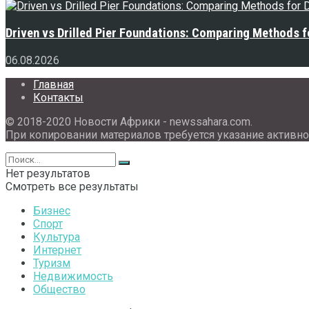
Driven vs Drilled Pier Foundations: Comparing Methods f
06.08.2026
Главная
Контакты
© 2018-2020 Новости Африки - newssahara.com.
При копировании материалов требуется указание активно
Нет результатов
Смотреть все результаты
Бизнес
Спорт
Культура
Интернет
Туризм
Недвижимость
Общество