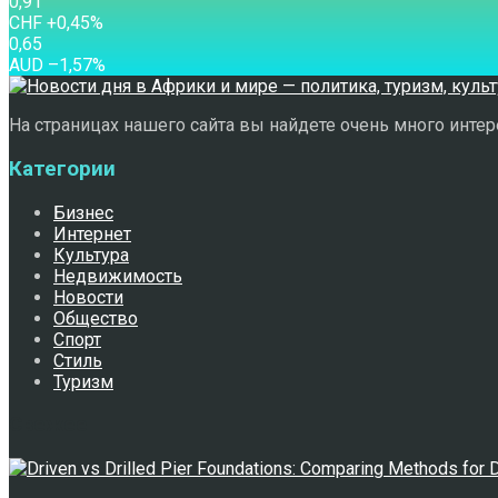
0,91
CHF
+0,45
%
0,65
AUD
–1,57
%
На страницах нашего сайта вы найдете очень много интере
Категории
Бизнес
Интернет
Культура
Недвижимость
Новости
Общество
Спорт
Стиль
Туризм
Свежее