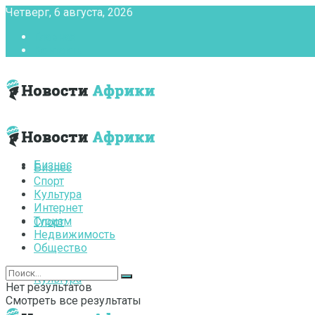
Четверг, 6 августа, 2026
Главная
Контакты
Бизнес
Бизнес
Спорт
Культура
Интернет
Туризм
Спорт
Недвижимость
Общество
Культура
Нет результатов
Смотреть все результаты