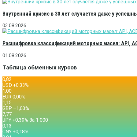
Внутренний кризис в 30 лет случается даже у успешн
03.08.2026
Расшифровка классификаций моторных масел: API, A
01.08.2026
Таблица обменных курсов
0,82
USD
+0,33
%
1,00
EUR
0,00
%
1,15
GBP
–1,03
%
7,77
JPY
+0,39
%
За 1 000
0,13
CNY
+0,18
%