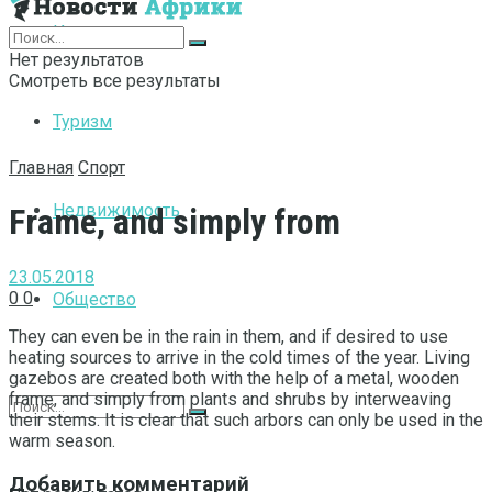
Интернет
Нет результатов
Смотреть все результаты
Туризм
Главная
Спорт
Недвижимость
Frame, and simply from
23.05.2018
0
0
Общество
They can even be in the rain in them, and if desired to use
heating sources to arrive in the cold times of the year.
Living
gazebos are created both with the help of a metal, wooden
frame, and simply from plants and shrubs by interweaving
their stems. It is clear that such arbors can only be used in the
warm season.
Добавить комментарий