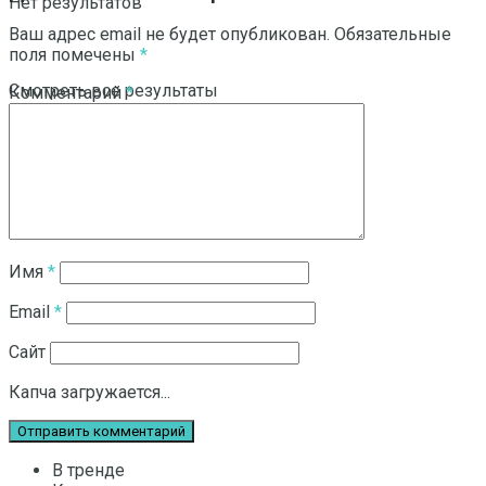
Нет результатов
Ваш адрес email не будет опубликован.
Обязательные
поля помечены
*
Смотреть все результаты
Комментарий
*
Имя
*
Email
*
Сайт
Капча загружается...
В тренде