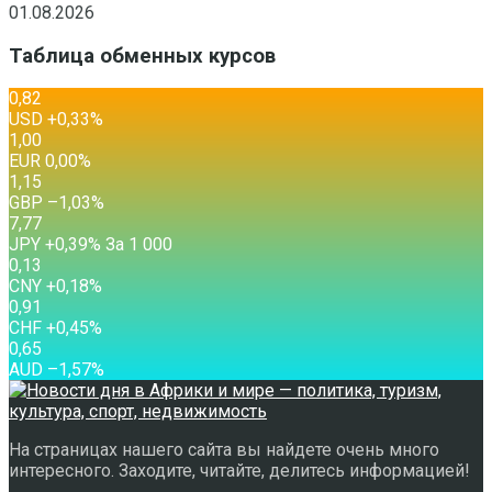
01.08.2026
Таблица обменных курсов
0,82
USD
+0,33
%
1,00
EUR
0,00
%
1,15
GBP
–1,03
%
7,77
JPY
+0,39
%
За 1 000
0,13
CNY
+0,18
%
0,91
CHF
+0,45
%
0,65
AUD
–1,57
%
На страницах нашего сайта вы найдете очень много
интересного. Заходите, читайте, делитесь информацией!