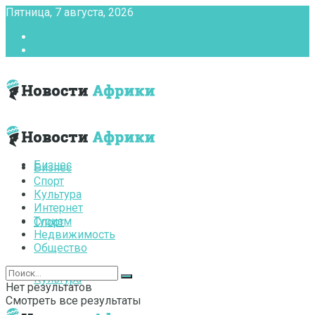
Пятница, 7 августа, 2026
Главная
Контакты
Бизнес
Бизнес
Спорт
Культура
Интернет
Туризм
Спорт
Недвижимость
Общество
Культура
Нет результатов
Смотреть все результаты