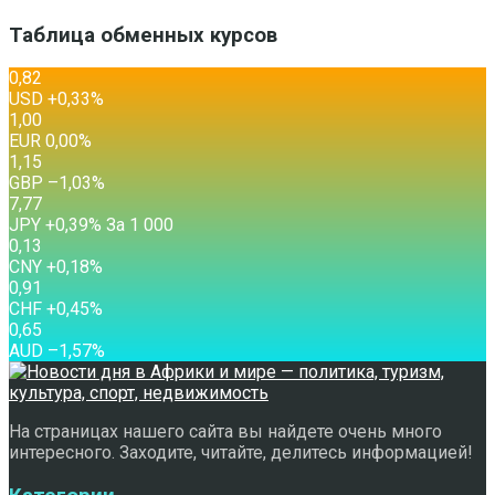
Таблица обменных курсов
0,82
USD
+0,33
%
1,00
EUR
0,00
%
1,15
GBP
–1,03
%
7,77
JPY
+0,39
%
За 1 000
0,13
CNY
+0,18
%
0,91
CHF
+0,45
%
0,65
AUD
–1,57
%
На страницах нашего сайта вы найдете очень много
интересного. Заходите, читайте, делитесь информацией!