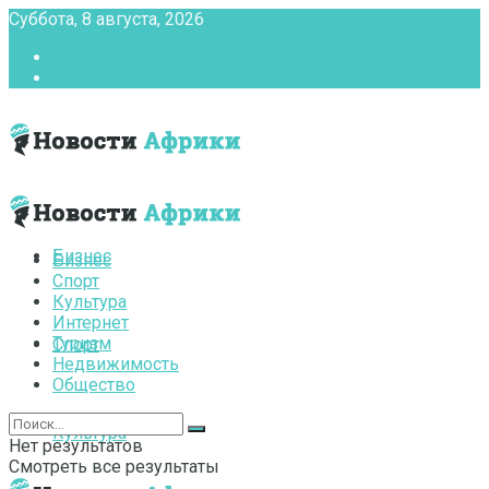
Суббота, 8 августа, 2026
Главная
Контакты
Бизнес
Бизнес
Спорт
Культура
Интернет
Туризм
Спорт
Недвижимость
Общество
Культура
Нет результатов
Смотреть все результаты