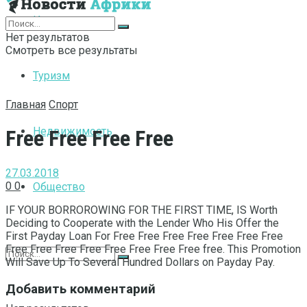
Интернет
Нет результатов
Смотреть все результаты
Туризм
Главная
Спорт
Недвижимость
Free Free Free Free
27.03.2018
0
0
Общество
IF YOUR BORROROWING FOR THE FIRST TIME, IS Worth
Deciding to Cooperate with the Lender Who His Offer the
First Payday Loan For Free Free Free Free Free Free Free
Free Free Free Free Free Free Free Free free.
This Promotion
Will Save Up To Several Hundred Dollars on Payday Pay.
Добавить комментарий