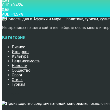
0,91
CHF
+0,45
%
0,65
AUD
–1,57
%
На страницах нашего сайта вы найдете очень много интере
Категории
Бизнес
Интернет
Культура
Недвижимость
Новости
Общество
Спорт
Стиль
Туризм
Свежее