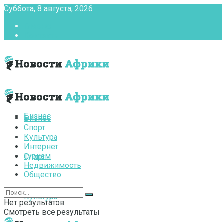
Суббота, 8 августа, 2026
Главная
Контакты
Бизнес
Бизнес
Спорт
Культура
Интернет
Туризм
Спорт
Недвижимость
Общество
Культура
Нет результатов
Смотреть все результаты