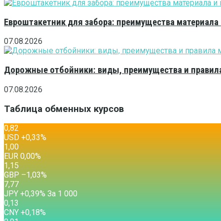
Евроштакетник для забора: преимущества материала
07.08.2026
Дорожные отбойники: виды, преимущества и правила
07.08.2026
Таблица обменных курсов
0,82
USD
+0,33
%
1,00
EUR
0,00
%
1,15
GBP
–1,03
%
7,77
JPY
+0,39
%
За 1 000
0,13
CNY
+0,18
%