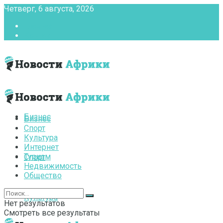
Четверг, 6 августа, 2026
Главная
Контакты
Бизнес
Бизнес
Спорт
Культура
Интернет
Туризм
Спорт
Недвижимость
Общество
Культура
Нет результатов
Смотреть все результаты