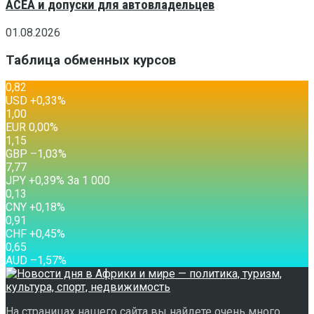
ACEA и допуски для автовладельцев
01.08.2026
Таблица обменных курсов
0,82
USD
+0,33
%
1,00
EUR
0,00
%
1,15
GBP
–1,03
%
7,77
JPY
+0,39
%
За 1 000
0,13
CNY
+0,18
%
0,91
CHF
+0,45
%
0,65
AUD
–1,57
%
На страницах нашего сайта вы найдете очень много