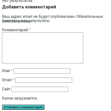
Нет результатов
Добавить комментарий
Ваш адрес email не будет опубликован.
Обязательные
Смотреть все результаты
поля помечены
*
Комментарий
*
Имя
*
Email
*
Сайт
Капча загружается...