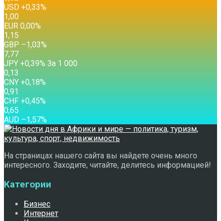
USD
+0,33
%
1,00
EUR
0,00
%
1,15
GBP
–1,03
%
7,77
JPY
+0,39
%
За 1 000
0,13
CNY
+0,18
%
0,91
CHF
+0,45
%
0,65
AUD
–1,57
%
На страницах нашего сайта вы найдете очень много
интересного. Заходите, читайте, делитесь информацией!
Категории
Бизнес
Интернет