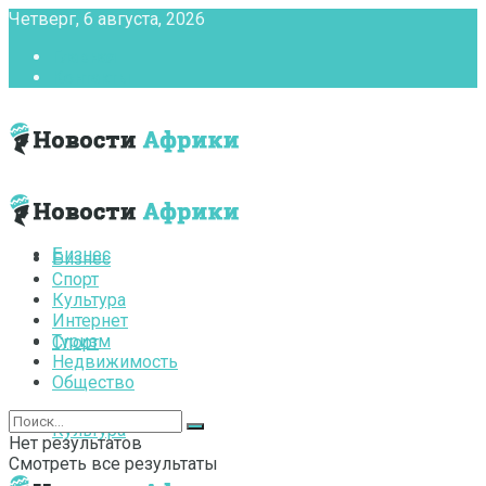
Четверг, 6 августа, 2026
Главная
Контакты
Бизнес
Бизнес
Спорт
Культура
Интернет
Туризм
Спорт
Недвижимость
Общество
Культура
Нет результатов
Смотреть все результаты